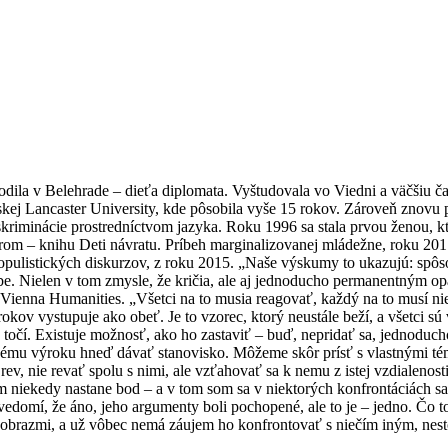
ila v Belehrade – dieťa diplomata. Vyštudovala vo Viedni a väčšiu časť
skej Lancaster University, kde pôsobila vyše 15 rokov. Zároveň znovu p
diskriminácie prostredníctvom jazyka. Roku 1996 sa stala prvou ženou,
rom – knihu Deti návratu. Príbeh marginalizovanej mládežne, roku 20
vopopulistických diskurzov, z roku 2015. „Naše výskumy to ukazujú: spô
ebe. Nielen v tom zmysle, že kričia, ale aj jednoducho permanentným
Vienna Humanities. „Všetci na to musia reagovať, každý na to musí ni
kov vystupuje ako obeť. Je to vzorec, ktorý neustále beží, a všetci sú
ia točí. Existuje možnosť, ako ho zastaviť – buď, nepridať sa, jednod
dému výroku hneď dávať stanovisko. Môžeme skôr prísť s vlastnými té
, nie revať spolu s nimi, ale vzťahovať sa k nemu z istej vzdialenosti.
niekedy nastane bod – a v tom som sa v niektorých konfrontáciách sama 
si uvedomí, že áno, jeho argumenty boli pochopené, ale to je – jedno. 
i obrazmi, a už vôbec nemá záujem ho konfrontovať s niečím iným, nesto