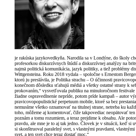
je rakúska jazykovedkyňa. Narodila sa v Londýne, do školy chod
profesorkou diskurzívnych štúdií a diskurzívnej analýzy na brit
najmä politická komunikácia, jazyk politiky, a tiež problémy 
Wittgensteina. Roku 2018 vydala – spoločne s Ernestom Berge
ktorú ju preslávila, je Politika strachu – O účinnosti pravico
konečnom dôsledku sťahujú médiá a všetky ostatné strany k s
prokovaním,“ vysvetľovala publiku na minuloročnom festivale 
žiadne ospravedlnenie nepríde, potom príde kampaň – autor výro
pravicovopopulistické perpetuum mobile, ktoré sa bez prestan
nemusíme všetko oznamovať na titulnej strane, netreba ku kaž
toho, môžeme aj komentovať, čiže takpovediac neopätovať ten rev
poznám a tomu rozumiem, a teraz prejdime k obsahu. Ale potom 
pravdu, ale mne je to aj tak jedno. Človek je v situácii, keď 
si skonštruoval paralelný svet, s vlastnými pravdami, vlastným
svet, a ten svet chce teraz dostať moc.“