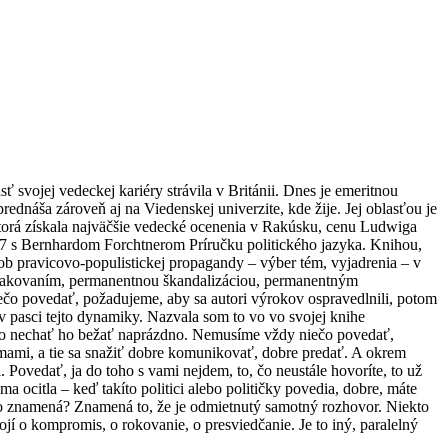
 svojej vedeckej kariéry strávila v Británii. Dnes je emeritnou
rednáša zároveň aj na Viedenskej univerzite, kde žije. Jej oblasťou je
 ktorá získala najväčšie vedecké ocenenia v Rakúsku, cenu Ludwiga
17 s Bernhardom Forchtnerom Príručku politického jazyka. Knihou,
sob pravicovo-populistickej propagandy – výber tém, vyjadrenia – v
 opakovaním, permanentnou škandalizáciou, permanentným
ečo povedať, požadujeme, aby sa autori výrokov ospravedlnili, potom
 v pasci tejto dynamiky. Nazvala som to vo vo svojej knihe
ucho nechať ho bežať naprázdno. Nemusíme vždy niečo povedať,
mami, a tie sa snažiť dobre komunikovať, dobre predať. A okrem
 Povedať, ja do toho s vami nejdem, to, čo neustále hovoríte, to už
ocitla – keď takíto politici alebo političky povedia, dobre, máte
Čo to znamená? Znamená to, že je odmietnutý samotný rozhovor. Niekto
jí o kompromis, o rokovanie, o presviedčanie. Je to iný, paralelný