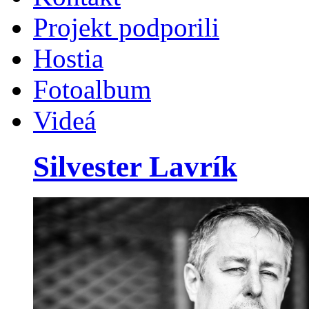
Projekt podporili
Hostia
Fotoalbum
Videá
Silvester Lavrík