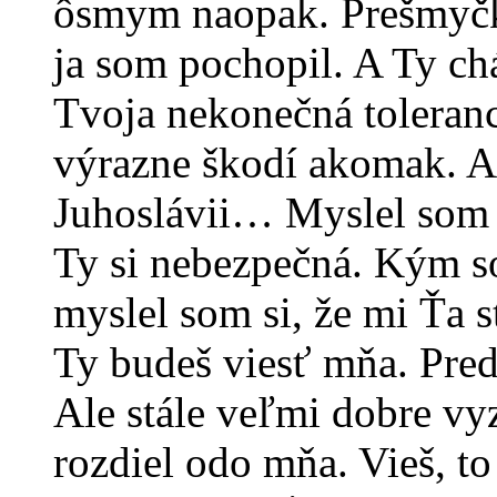
ôsmym naopak. Prešmyčka
ja som pochopil. A Ty chá
Tvoja nekonečná toleranc
výrazne škodí akomak. Al
Juhoslávii… Myslel som 
Ty si nebezpečná. Kým so
myslel som si, že mi Ťa s
Ty budeš viesť mňa. Preds
Ale stále veľmi dobre vyz
rozdiel odo mňa. Vieš, to