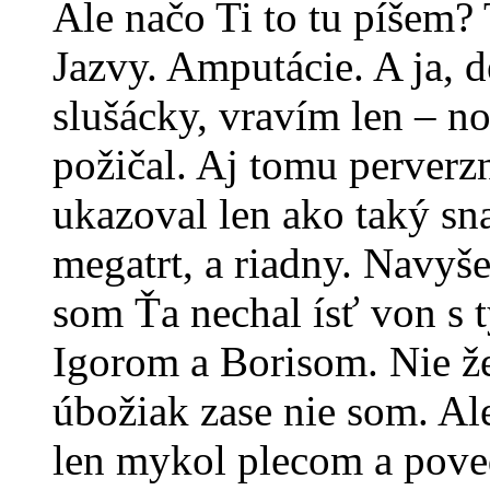
Ale načo Ti to tu píšem? T
Jazvy. Amputácie. A ja, d
slušácky, vravím len – n
požičal. Aj tomu perverz
ukazoval len ako taký sna
megatrt, a riadny. Navyš
som Ťa nechal ísť von s
Igorom a Borisom. Nie že
úbožiak zase nie som. Ale
len mykol plecom a poved