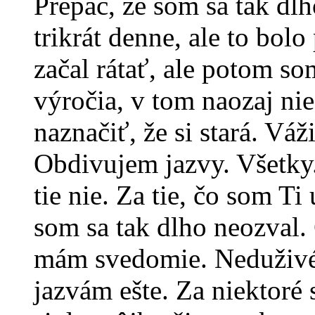
Prepáč, že som sa tak dlh
trikrát denne, ale to bo
začal rátať, ale potom so
výročia, v tom naozaj ni
naznačiť, že si stará. Vá
Obdivujem jazvy. Všetky.
tie nie. Za tie, čo som Ti
som sa tak dlho neozval. 
mám svedomie. Neduživé
jazvám ešte. Za niektoré 