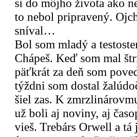
si do môjho života ako n
to nebol pripravený. Ojch
sníval…
Bol som mladý a testoster
Chápeš. Keď som mal štr
päťkrát za deň som poved
týždni som dostal žalúdo
šiel zas. K zmrzlinárovm
už boli aj noviny, aj časo
vieš. Trebárs Orwell a tá