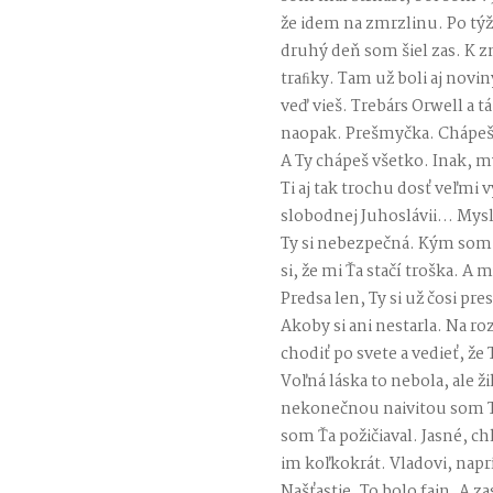
že idem na zmrzlinu. Po týž
druhý deň som šiel zas. K 
traﬁky. Tam už boli aj noviny
veď vieš. Trebárs Orwell a 
naopak. Prešmyčka. Chápeš. 
A Ty chápeš všetko. Inak, m
Ti aj tak trochu dosť veľmi 
slobodnej Juhoslávii… Mysl
Ty si nebezpečná. Kým som Ť
si, že mi Ťa stačí troška. A 
Predsa len, Ty si už čosi pre
Akoby si ani nestarla. Na ro
chodiť po svete a vedieť, že 
Voľná láska to nebola, ale ži
nekonečnou naivitou som Ti l
som Ťa požičiaval. Jasné, ch
im koľkokrát. Vladovi, napr
Našťastie. To bolo fajn. A 