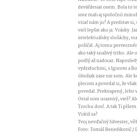
deväťdesiat osem. Bola to te
sme mali aj spoločnú minulo
vziať nám ju? A predstav si, 
vieš lepšie ako ja. Vrásky. J
intelektuálsky slušácky, vr
požičal. Aj tomu perverzné
ako taký snaživý trtko. Ale 
podlý až nadoraz. Naposled
vydriduchmi, s Igorom a Bor
úbožiak zase nie som. Ale k
plecom a povedal si, že však 
povedal. Prekvapený, lebo ve
Ostal som urazený, vieš? A
Trochu dosť. A tak Ti píšem
Vrátiš sa?
Tvoj nevďačný Silvester, v
Foto: Tomáš Benedikovič /