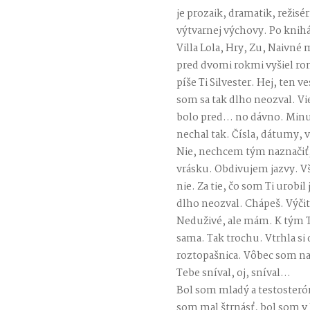
je prozaik, dramatik, režisé
výtvarnej výchovy. Po knihá
Villa Lola, Hry, Zu, Naivné
pred dvomi rokmi vyšiel ro
píše Ti Silvester. Hej, ten v
som sa tak dlho neozval. Vie
bolo pred… no dávno. Minul
nechal tak. Čísla, dátumy, 
Nie, nechcem tým naznačiť, 
vrásku. Obdivujem jazvy. Vš
nie. Za tie, čo som Ti urobi
dlho neozval. Chápeš. Výčit
Neduživé, ale mám. K tým T
sama. Tak trochu. Vtrhla si
roztopašnica. Vôbec som na 
Tebe sníval, oj, sníval…
Bol som mladý a testosterón
som mal štrnásť, bol som v 