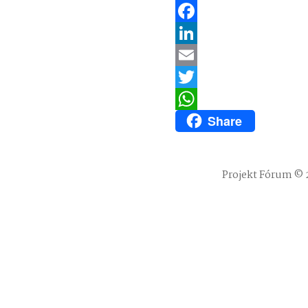
Facebook
LinkedIn
Email
Twitter
Share
WhatsApp
Projekt Fórum © 