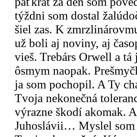
päťkrát za deň som poved
týždni som dostal žalúdo
šiel zas. K zmrzlinárovm
už boli aj noviny, aj časo
vieš. Trebárs Orwell a tá
ôsmym naopak. Prešmyčka
ja som pochopil. A Ty chá
Tvoja nekonečná toleranc
výrazne škodí akomak. Al
Juhoslávii… Myslel som 