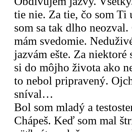
Obdivujem jazvy. Všetky.
tie nie. Za tie, čo som Ti
som sa tak dlho neozval. 
mám svedomie. Neduživé
jazvám ešte. Za niektoré 
si do môjho života ako n
to nebol pripravený. Ojch
sníval…
Bol som mladý a testoster
Chápeš. Keď som mal štr