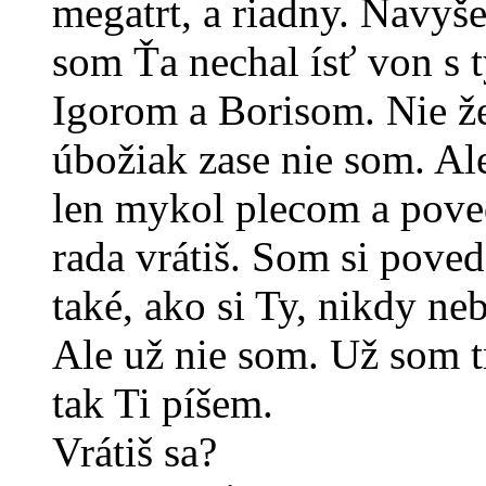
megatrt, a riadny. Navyš
som Ťa nechal ísť von s
Igorom a Borisom. Nie že
úbožiak zase nie som. Ale
len mykol plecom a poved
rada vrátiš. Som si pove
také, ako si Ty, nikdy ne
Ale už nie som. Už som t
tak Ti píšem.
Vrátiš sa?