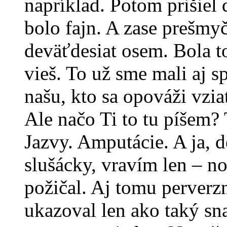
napríklad. Potom prišiel 
bolo fajn. A zase prešmy
deväťdesiat osem. Bola to
vieš. To už sme mali aj s
našu, kto sa opováži vziať
Ale načo Ti to tu píšem? T
Jazvy. Amputácie. A ja, d
slušácky, vravím len – n
požičal. Aj tomu perverz
ukazoval len ako taký sna