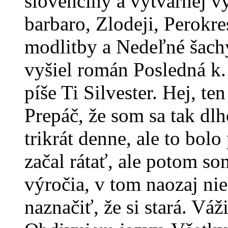
slovenčiny a výtvarnej v
barbaro, Zlodeji, Perokre
modlitby a Nedeľné šach
vyšiel román Posledná k.
píše Ti Silvester. Hej, te
Prepáč, že som sa tak dlh
trikrát denne, ale to bo
začal rátať, ale potom so
výročia, v tom naozaj ni
naznačiť, že si stará. Vá