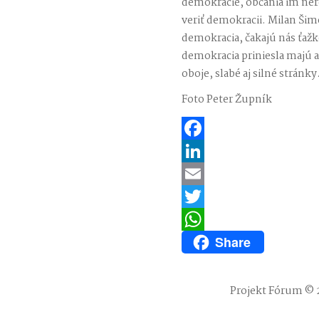
demokracie, občania im ner
veriť demokracii. Milan Šim
demokracia, čakajú nás ťaž
demokracia priniesla majú a
oboje, slabé aj silné stránky
Foto Peter Župník
Facebook
LinkedIn
Email
Twitter
Share
WhatsApp
Projekt Fórum © 