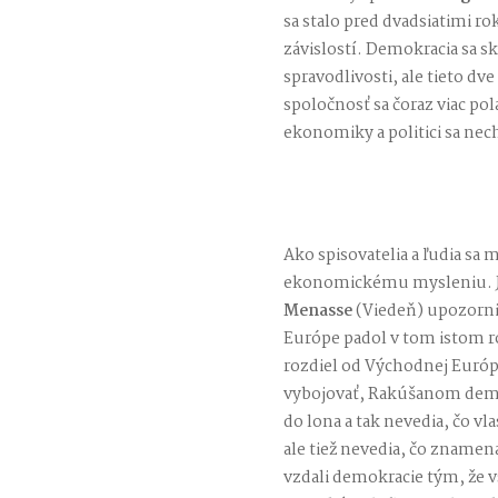
sa stalo pred dvadsiatimi 
závislostí. Demokracia sa sk
spravodlivosti, ale tieto d
spoločnosť sa čoraz viac pol
ekonomiky a politici sa nech
Ako spisovatelia a ľudia sa
ekonomickému mysleniu. Je
Menasse
(Viedeň) upozorni
Európe padol v tom istom r
rozdiel od Východnej Európ
vybojovať, Rakúšanom demo
do lona a tak nevedia, čo vl
ale tiež nevedia, čo znamená 
vzdali demokracie tým, že vs