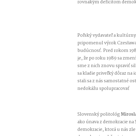
rovnakým deficitom demok
Poľský vydavateľ a kultúrn
pripomenul výrok Czesława 
budúcnosť. Pred rokom 19
je, že po roku 1989 sa zmen
sme z nich znovu spraviť s
sa kladie priveľký dôraz na i
stali sa z nás samostatné os
nedokážu spolupracovať
Slovenský politológ
Mirosl
ako únava z demokracie na S
demokracie, ktorá u nás zl