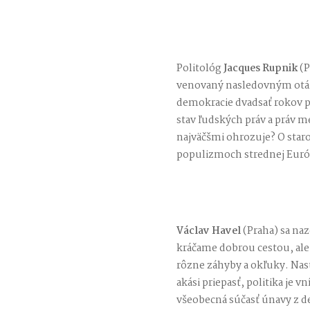
Politológ
Jacques Rupnik
(P
venovaný nasledovným otáz
demokracie dvadsať rokov p
stav ľudských práv a práv m
najväčšmi ohrozuje? O sta
populizmoch strednej Euró
Václav Havel
(Praha) sa naz
kráčame dobrou cestou, ale
rôzne záhyby a okľuky. Nast
akási priepasť, politika je 
všeobecná súčasť únavy z d