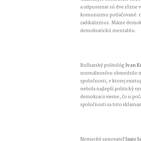
a odpustenie sú dve rôzne ve
komunizmu potlačované: na
radikalizmus. Máme demokra
demokratickú mentalitu.
Bulharský politológ
Ivan K
normálnosťou obmedzilo náš 
spoločnosti, v ktorej exist
nebola najlepší politický s
demokracii vieme, čo si po
spoločnosti sa toto sklaman
Nemecký spisovateľ
Ingo S