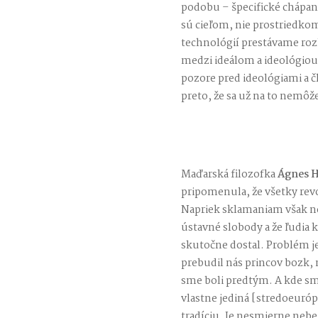
podobu – špecifické chápanie
sú cieľom, nie prostriedko
technológií prestávame roz
medzi ideálom a ideológiou
pozore pred ideológiami a č
preto, že sa už na to nemôže
Maďarská filozofka
Ágnes H
pripomenula, že všetky revo
Napriek sklamaniam však n
ústavné slobody a že ľudia k
skutočne dostal. Problém j
prebudil nás princov bozk, 
sme boli predtým. A kde s
vlastne jediná [stredoeuró
tradíciu, Je nesmierne neb