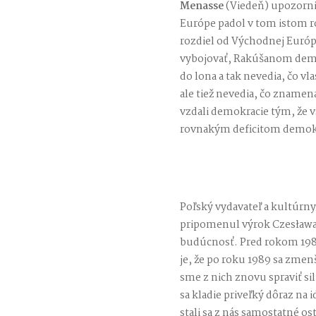
Menasse
(Viedeň) upozorni
Európe padol v tom istom r
rozdiel od Východnej Európ
vybojovať, Rakúšanom demo
do lona a tak nevedia, čo vl
ale tiež nevedia, čo znamená 
vzdali demokracie tým, že vs
rovnakým deficitom demok
Poľský vydavateľ a kultúrn
pripomenul výrok Czesława 
budúcnosť. Pred rokom 19
je, že po roku 1989 sa zmen
sme z nich znovu spraviť s
sa kladie priveľký dôraz na i
stali sa z nás samostatné os