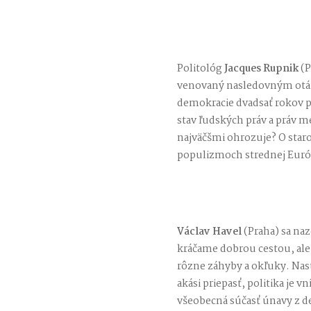
Politológ
Jacques Rupnik
(P
venovaný nasledovným otáz
demokracie dvadsať rokov p
stav ľudských práv a práv m
najväčšmi ohrozuje? O sta
populizmoch strednej Euró
Václav Havel
(Praha) sa naz
kráčame dobrou cestou, ale
rôzne záhyby a okľuky. Nast
akási priepasť, politika je 
všeobecná súčasť únavy z d