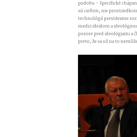
podobu – špecifické chápanie
sú cieľom, nie prostriedko
technológií prestávame roz
medzi ideálom a ideológiou
pozore pred ideológiami a č
preto, že sa už na to nemôže