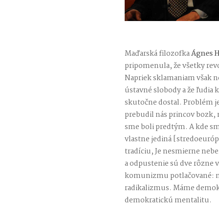
Maďarská filozofka
Ágnes H
pripomenula, že všetky revo
Napriek sklamaniam však n
ústavné slobody a že ľudia k
skutočne dostal. Problém j
prebudil nás princov bozk, 
sme boli predtým. A kde s
vlastne jediná [stredoeuró
tradíciu, Je nesmierne neb
a odpustenie sú dve rôzne ve
komunizmu potlačované: na
radikalizmus. Máme demokra
demokratickú mentalitu.