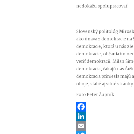
nedokážu spolupracovať
Slovenský politológ
Mirosl
ako únava z demokracie na S
demokracie, ktorá u nás zl
demokracie, občania im ner
veriť demokracii. Milan Šim
demokracia, čakajú nás ťaž
demokracia priniesla majú a
oboje, slabé aj silné stránky
Foto Peter Župník
Facebook
LinkedIn