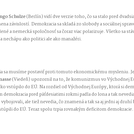
ngo Schulze
(Berlín) vidí dve verzie toho, čo sa stalo pred dvads
na závislostí. Demokracia sa skladá zo slobody a sociálnej spravod
lené a nemecká spoločnosť sa čoraz viac polarizuje. Všetko sa stá
a nechápu ako politici ale ako manažéri.
udia sa musíme postaviť proti tomuto ekonomickému mysleniu. J
nasse
(Viedeň) upozornil na to, že komunizmus vo Východnej E
ko vstúpilo do EÚ. Na rozdiel od Východnej Európy, ktorá si de
demokracia pred päťdesiatimi rokmi padla do lona a tak nevedia
 vybojovali, ale tiež nevedia, čo znamená a tak sa aj jedni aj druhí
stúpili do EÚ. Teraz spolu trpia rovnakým deficitom demokracie.