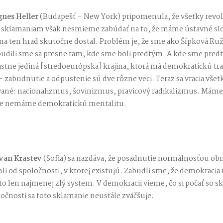
gnes Heller
(Budapešť – New York) pripomenula, že všetky revol
k sklamaniam však nesmieme zabúdať na to, že máme ústavné slobo
 na ten hrad skutočne dostal. Problém je, že sme ako Šípková Ru
budili sme sa presne tam, kde sme boli predtým. A kde sme pred
stne jediná [stredoeurópska] krajina, ktorá má demokratickú tra
zabudnutie a odpustenie sú dve rôzne veci. Teraz sa vracia všetk
né: nacionalizmus, šovinizmus, pravicový radikalizmus. Mám
, ale nemáme demokratickú mentalitu.
van Krastev
(Sofia) sa nazdáva, že posadnutie normálnosťou obm
trhli od spoločnosti, v ktorej existujú. Zabudli sme, že demokracia
 to len najmenej zlý system. V demokracii vieme, čo si počať so 
čnosti sa toto sklamanie neustále zväčšuje.