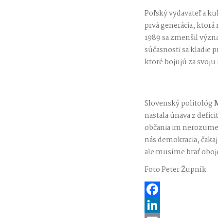
Poľský vydavateľ a k
prvá generácia, ktor
1989 sa zmenšil význ
súčasnosti sa kladie p
ktoré bojujú za svoju
Slovenský politológ
M
nastala únava z defi
občania im nerozumej
nás demokracia, čakaj
ale musíme brať oboje,
Foto Peter Župník
Facebook