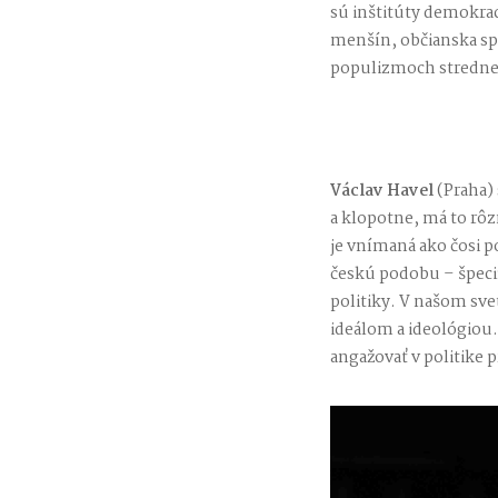
sú inštitúty demokrac
menšín, občianska sp
populizmoch stredne
Václav Havel
(Praha) 
a klopotne, má to rôz
je vnímaná ako čosi p
českú podobu – špecif
politiky. V našom sv
ideálom a ideológiou.
angažovať v politike p