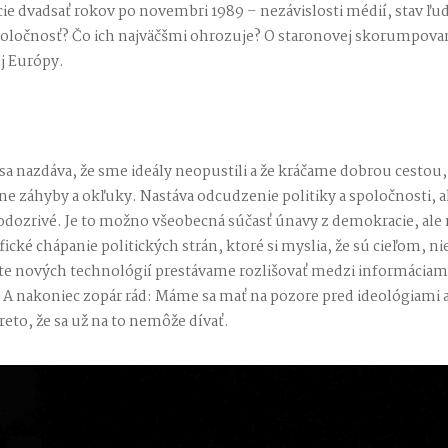
ie dvadsať rokov po novembri 1989 – nezávislosti médií, stav ľud
oločnosť? Čo ich najväčšmi ohrozuje? O staronovej skorumpovan
j Európy.
sa nazdáva, že sme ideály neopustili a že kráčame dobrou cestou,
ne záhyby a okľuky. Nastáva odcudzenie politiky a spoločnosti, ak
odozrivé. Je to možno všeobecná súčasť únavy z demokracie, ale 
ické chápanie politických strán, ktoré si myslia, že sú cieľom, n
ete nových technológií prestávame rozlišovať medzi informáciam
 A nakoniec zopár rád: Máme sa mať na pozore pred ideológiami a
reto, že sa už na to nemôže dívať.