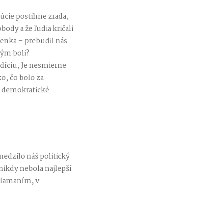
úcie postihne zrada,
dy a že ľudia kričali
ženka – prebudil nás
tým boli?
díciu, Je nesmierne
o, čo bolo za
e demokratické
edzilo náš politický
 nikdy nebola najlepší
sklamaním, v