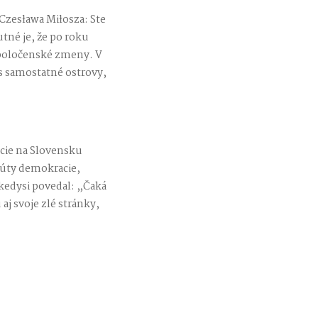
Czesława Miłosza: Ste
tné je, že po roku
spoločenské zmeny. V
nás samostatné ostrovy,
acie na Slovensku
túty demokracie,
kedysi povedal: „Čaká
aj svoje zlé stránky,