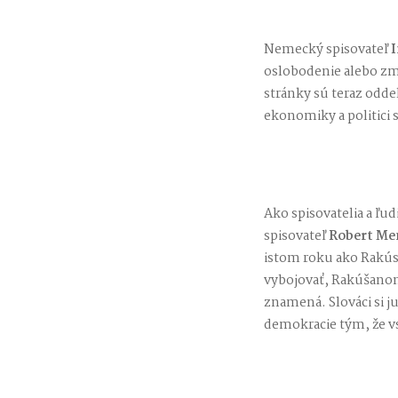
Nemecký spisovateľ
I
oslobodenie alebo zme
stránky sú teraz odde
ekonomiky a politici s
Ako spisovatelia a ľ
spisovateľ
Robert Me
istom roku ako Rakús
vybojovať, Rakúšanom 
znamená. Slováci si ju
demokracie tým, že v