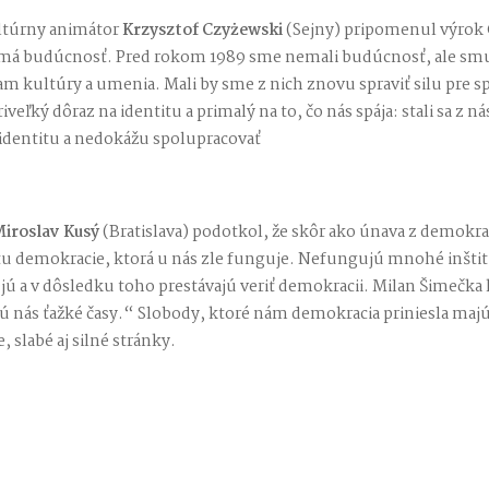
ultúrny animátor
Krzysztof Czyżewski
(Sejny) pripomenul výrok 
á má budúcnosť. Pred rokom 1989 sme nemali budúcnosť, ale smu
am kultúry a umenia. Mali by sme z nich znovu spraviť silu pre 
riveľký dôraz na identitu a primalý na to, čo nás spája: stali sa z 
 identitu a nedokážu spolupracovať
iroslav Kusý
(Bratislava) podotkol, že skôr ako únava z demokr
citu demokracie, ktorá u nás zle funguje. Nefungujú mnohé inšti
ú a v dôsledku toho prestávajú veriť demokracii. Milan Šimečka 
ú nás ťažké časy.“ Slobody, ktoré nám demokracia priniesla majú 
 slabé aj silné stránky.