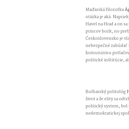
Maďarská filozofka
Á
otázka je aká. Naprie
Havel na Hrad a on sa
princov bozk, no pre
Československo je vla
nebezpečné zabúdať – 
komunizmu potlačova
politické inštitúcie
Bulharský politológ
I
život a že elity sa od
politický system, bol
nedemokratickej spolo