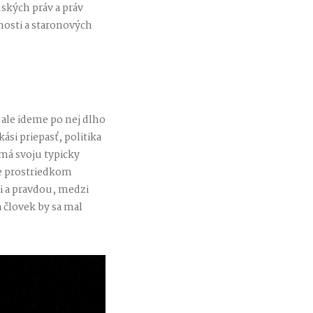
ských práv a práv
osti a staronových
 ale ideme po nej dlho
ási priepasť, politika
má svoju typicky
ie prostriedkom
i a pravdou, medzi
 človek by sa mal