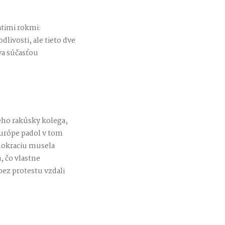
iatimi rokmi:
livosti, ale tieto dve
va súčasťou
eho rakúsky kolega,
urópe padol v tom
mokraciu musela
, čo vlastne
 bez protestu vzdali