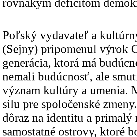
rovnakým deficitom demokr
Poľský vydavateľ a kultúrn
(Sejny) pripomenul výrok C
generácia, ktorá má budúc
nemali budúcnosť, ale smutn
význam kultúry a umenia. M
silu pre spoločenské zmeny.
dôraz na identitu a primalý n
samostatné ostrovy, ktoré bo