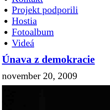
Projekt podporili
Hostia
Fotoalbum
Videá
Únava z demokracie
november 20, 2009