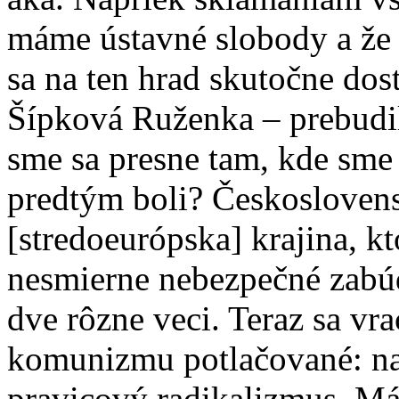
máme ústavné slobody a že 
sa na ten hrad skutočne dos
Šípková Ruženka – prebudil
sme sa presne tam, kde sme
predtým boli? Českoslovens
[stredoeurópska] krajina, k
nesmierne nebezpečné zabúd
dve rôzne veci. Teraz sa vra
komunizmu potlačované: na
pravicový radikalizmus. Má