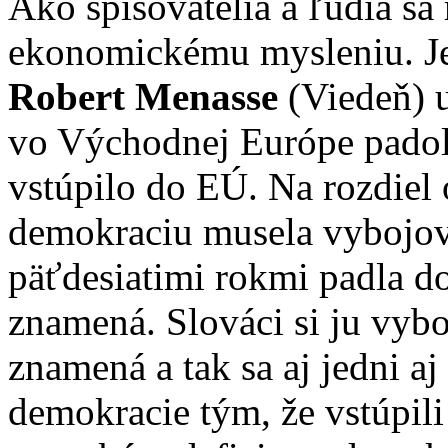
Ako spisovatelia a ľudia sa
ekonomickému mysleniu. Je
Robert Menasse
(Viedeň) 
vo Východnej Európe padol
vstúpilo do EÚ. Na rozdiel
demokraciu musela vybojo
päťdesiatimi rokmi padla do
znamená. Slováci si ju vyboj
znamená a tak sa aj jedni aj
demokracie tým, že vstúpili