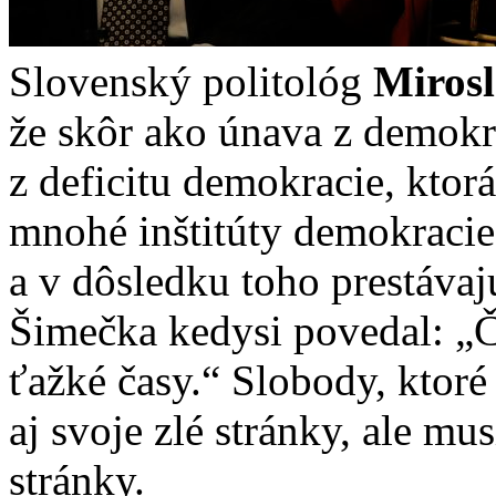
Slovenský politológ
Miros
že skôr ako únava z demokr
z deficitu demokracie, ktor
mnohé inštitúty demokracie
a v dôsledku toho prestávaj
Šimečka kedysi povedal: „Č
ťažké časy.“ Slobody, ktor
aj svoje zlé stránky, ale mus
stránky.