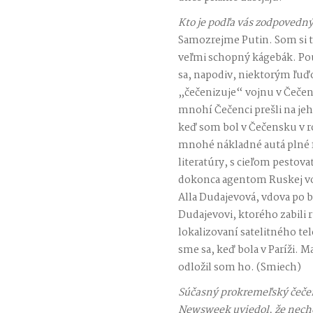
Kto je podľa vás zodpovedný
Samozrejme Putin. Som si t
veľmi schopný kágebák. Pou
sa, napodiv, niektorým ľuď
„čečenizuje“ vojnu v Čečens
mnohí Čečenci prešli na jeho
keď som bol v Čečensku v r
mnohé nákladné autá plné 
literatúry, s cieľom pestov
dokonca agentom Ruskej voj
Alla Dudajevová, vdova po 
Dudajevovi, ktorého zabili 
lokalizovaní satelitného te
sme sa, keď bola v Paríži. M
odložil som ho. (Smiech)
Súčasný prokremeľský čeče
Newsweek uviedol, že nechce