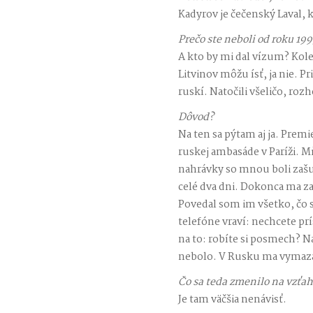
Kadyrov je čečenský Laval,
Prečo ste neboli od roku 19
A kto by mi dal vízum? Kole
Litvinov môžu ísť, ja nie. Pr
ruskí. Natočili všeličo, roz
Dôvod?
Na ten sa pýtam aj ja. Premi
ruskej ambasáde v Paríži. Mň
nahrávky so mnou boli zašu
celé dva dni. Dokonca ma z
Povedal som im všetko, čo 
telefóne vraví: nechcete prí
na to: robíte si posmech? N
nebolo. V Rusku ma vymaza
Čo sa teda zmenilo na vzťa
Je tam väčšia nenávisť.