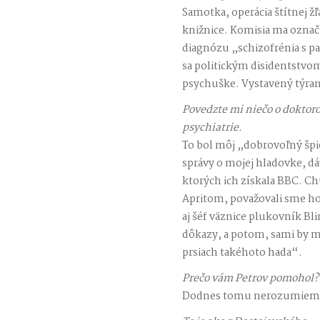
Samotka, operácia štítnej ž
knižnice. Komisia ma označi
diagnózu „schizofrénia s
sa politickým disidentstvom
psychuške. Vystavený týran
Povedzte mi niečo o doktoro
psychiatrie.
To bol môj „dobrovoľný špi
správy o mojej hladovke, d
ktorých ich získala BBC. C
Apritom, považovali sme ho 
aj šéf väznice plukovník Bli
dôkazy, a potom, sami by ma
prsiach takéhoto hada“.
Prečo vám Petrov pomohol?
Dodnes tomu nerozumiem