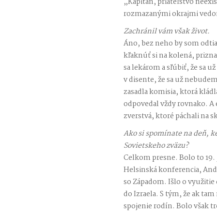
„Kapitán, priateľstvo neexi
rozmazanými okrajmi vedo
Zachránil vám však život.
Áno, bez neho by som odtiaľ
kľaknúť si na kolená, prizn
sa lekárom a sľúbiť, že sa u
v disente, že sa už nebudem
zasadla komisia, ktorá kládl
odpovedal vždy rovnako. A 
zverstvá, ktoré páchali na 
Ako si spomínate na deň, ke
Sovietskeho zväzu?
Celkom presne. Bolo to 19. 
Helsinská konferencia, And
so Západom. Išlo o využitie
do Izraela. S tým, že ak ta
spojenie rodín. Bolo však tr