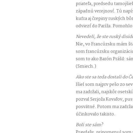
priateľa, predsedu tamojšie
západnú verejnosť. Tú napís
kufra aj črepiny ruských bô
odviezť do Paríža. Pomohlo 
Nevedeli, že ste ruský disid
Nie, vo Francúzsku mám šta
som francúzsku organizáci
som to ako Barón Prášil: sá
(Smiech.)
Ako ste sa teda dostali do 
Išiel som najprv pešo zo se
ma zadržali, najskôr osetskí
pozval Serjoža Kovaľov, pus
posvätné. Potom ma zadrža
účinkovalo takisto.
Boli ste sám?
Pravdaže, pripomenul som 