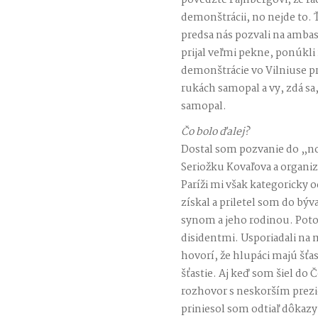
povedzte Fajnbergovi, že rá
demonštrácii, no nejde to.
predsa nás pozvali na ambas
prijal veľmi pekne, ponúkli
demonštrácie vo Vilniuse p
rukách samopal a vy, zdá sa, 
samopal.
Čo bolo ďalej?
Dostal som pozvanie do „
Seriožku Kovaľova a organi
Paríži mi však kategoricky
získal a priletel som do bý
synom a jeho rodinou. Poto
disidentmi. Usporiadali na 
hovorí, že hlupáci majú šťa
šťastie. Aj keď som šiel do
rozhovor s neskorším pre
priniesol som odtiaľ dôka