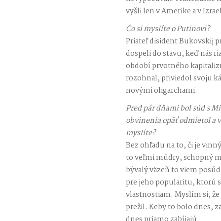
vyšli len v Amerike a v Izrael
Čo si myslíte o Putinovi?
Priateľ disident Bukovskij 
dospeli do stavu, keď nás ri
období prvotného kapitalizm
rozohnal, priviedol svoju k
novými oligarchami.
Pred pár dňami bol súd s 
obvinenia opäť odmietol a v
myslíte?
Bez ohľadu na to, či je vinn
to veľmi múdry, schopný m
bývalý väzeň to viem posúdi
pre jeho popularitu, ktorú 
vlastnostiam. Myslím si, že
prežil. Keby to bolo dnes, z
dnes priamo zabíjajú.