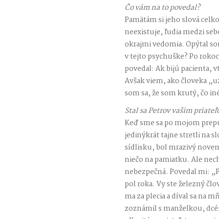
Čo vám na to povedal?
Pamätám si jeho slová celko
neexistuje, ľudia medzi s
okrajmi vedomia. Opýtal som
v tejto psychuške? Po rokoc
povedal: Ak bijú pacienta,
Avšak viem, ako človeka „u
som sa, že som krutý, čo in
Stal sa Petrov vašim priate
Keď sme sa po mojom prepus
jedinýkrát tajne stretli n
sídlisku, bol mrazivý nove
niečo na pamiatku. Ale nech
nebezpečná. Povedal mi: „P
pol roka. Vy ste železný č
ma za plecia a díval sa na m
zoznámil s manželkou, dcér