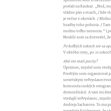
Spomenul som si na Lermon
poslali na Kaukaz. „Nuž, m
vládne pán a strach, / kde 
je večne v okovách. / Možno
hradby toho pohoria. / Tam 
možno toľko nesnoria.“ (
p
Neskôr som sa dozvedel, že i
Po koľkých rokoch ste sa op
V októbri 1995, po 21 rokoc
Aké ste mali pocity?
Úprimne, myslel som vtedy
Predtým som organizoval p
sovietskym veľvyslanectvom
komunita ruských emigran
demonštrácií. A tam mi dne
vtedajší veľvyslanec, myslí
Andreja Sacharova. To ma pr