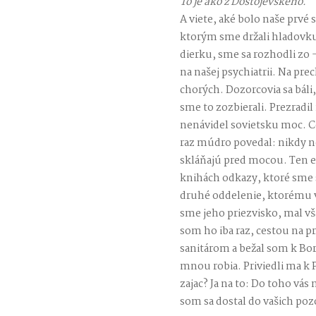
To je ako z Dostojevského.
A viete, aké bolo naše prv
ktorým sme držali hladovku 
dierku, sme sa rozhodli zo
na našej psychiatrii. Na pr
chorých. Dozorcovia sa báli
sme to zozbierali. Prezradil
nenávidel sovietsku moc. Ce
raz múdro povedal: nikdy n
skláňajú pred mocou. Ten ep
knihách odkazy, ktoré sme 
druhé oddelenie, ktorému v
sme jeho priezvisko, mal vš
som ho iba raz, cestou na 
sanitárom a bežal som k Bo
mnou robia. Priviedli ma k 
zajac? Ja na to: Do toho vás 
som sa dostal do vašich po