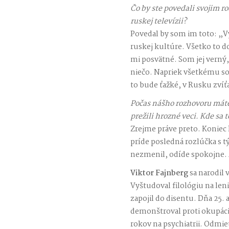
Čo by ste povedali svojim r
ruskej televízii?
Povedal by som im toto: „V
ruskej kultúre. Všetko to d
mi posvätné. Som jej verný
niečo. Napriek všetkému so
to bude ťažké, v Rusku zví
Počas nášho rozhovoru máte
prežili hrozné veci. Kde sa t
Zrejme práve preto. Koniec
príde posledná rozlúčka s t
nezmenil, odíde spokojne. 
Viktor Fajnberg
sa narodil 
Vyštudoval filológiu na len
zapojil do disentu. Dňa 25.
demonštroval proti okupáci
rokov na psychiatrii. Odmie