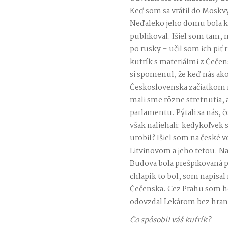
Keď som sa vrátil do Moskvy
Neďaleko jeho domu bola ka
publikoval. Išiel som tam, 
po rusky – učil som ich piť
kufrík s materiálmi z Čečens
si spomenul, že keď nás ak
Československa začiatkom 
mali sme rôzne stretnutia,
parlamentu. Pýtali sa nás, č
však naliehali: kedykoľvek s
urobil? Išiel som na české 
Litvinovom a jeho tetou. Na
Budova bola prešpikovaná p
chlapík to bol, som napísal
Čečenska. Cez Prahu som ho
odovzdal Lekárom bez hraní
Čo spôsobil váš kufrík?