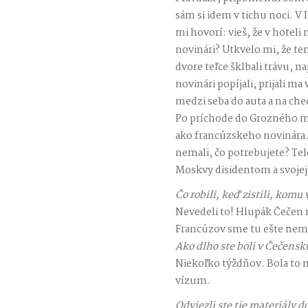
sám si idem v tichu noci. V I
mi hovorí: vieš, že v hotel
novinári? Utkvelo mi, že te
dvore teľce šklbali trávu, n
novinári popíjali, prijali m
medzi seba do auta a na chec
Po príchode do Grozného ma
ako francúzskeho novinára.
nemali, čo potrebujete? Te
Moskvy disidentom a svojej 
Čo robili, keď zistili, komu 
Nevedeli to! Hlupák Čečen m
Francúzov sme tu ešte nema
Ako dlho ste boli v Čečensk
Niekoľko týždňov. Bola to m
vízum.
Odviezli ste tie materiály 