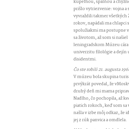
kúpeľňou, spálňou a chyžn
prišlo vytriezvenie: vojna 
vyvraždili takmer všetkých
rokov, napádali ma chlapci 
spolužiakmi ma postupne vy
sa životom, až som si našiel
leningradskom Múzeu cára 
univerzitu filológie a dejí
disidentmi.
Čo ste robili 21. augusta 196
V múzeu bola skupina turi
prvýkrát povedal, že vMosk
druhý deň mi mama pripravi
Nadlho, čo pochopila, až ke
piatich rokoch, keď som sa v
našla v izbe môj odkaz, že
jej z rúk panvica a omdlela.