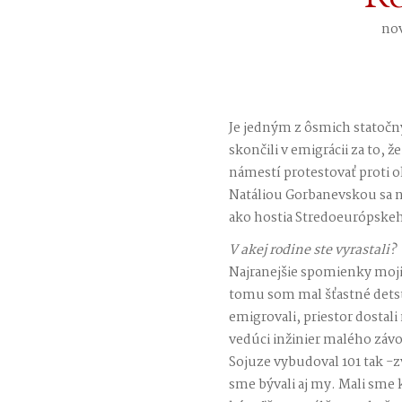
nov
Je jedným z ôsmich statočnýc
skončili v emigrácii za to, 
námestí protestovať proti 
Natáliou Gorbanevskou sa n
ako hostia Stredoeurópskeho
V akej rodine ste vyrastali?
Najranejšie spomienky moj
tomu som mal šťastné detst
emigrovali, priestor dostal
vedúci inžinier malého závo
Sojuze vybudoval 101 tak 
sme bývali aj my. Mali sme 