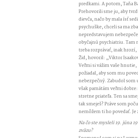
predkami. A potom, Taňa Ba
Prehovorili sme ju, aby tvrd
dievča, načo by mala ísť sed
psychuške, chceli sa ma zba
nepredstavujem nebezpečen
obyčajnú psychiatriu. Tam m
treba rozprávať, inak hrozí,
Žid, hovoril: „Viktor Isaako
Veľmi si vážim vaše hnutie,
požiadal, aby som mu poved
nebezpečný. Zabudol som už
však pamätám veľmi dobre:
stretne priateľa. Ten sa smej
tak smeješ? Práve som počul
nemôžem ti ho povedať. Je 
Na čo ste mysleli 19. júna 
zväzu?