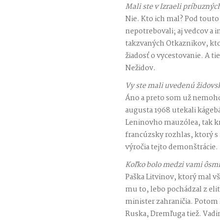
Mali ste v Izraeli príbuznýc
Nie. Kto ich mal? Pod touto
nepotrebovali; aj vedcov a i
takzvaných Otkaznikov, kt
žiadosť o vycestovanie. A ti
Nežidov.
Vy ste mali uvedenú židovs
Áno a preto som už nemohol
augusta 1968 utekali káge
Leninovho mauzólea, tak kri
francúzsky rozhlas, ktorý s 
výročia tejto demonštrácie.
Koľko bolo medzi vami ôsm
Paška Litvinov, ktorý mal vš
mu to, lebo pochádzal z elit
minister zahraničia. Potom B
Ruska, Dremľuga tiež. Vadi