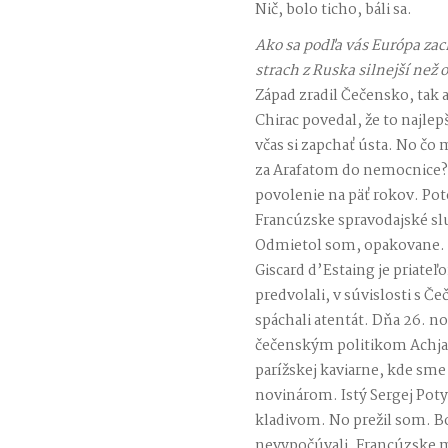
Nič, bolo ticho, báli sa.
Ako sa podľa vás Európa zac
strach z Ruska silnejší než
Západ zradil Čečensko, tak 
Chirac povedal, že to najle
včas si zapchať ústa. No čo
za Arafatom do nemocnice? 
povolenie na päť rokov. Po
Francúzske spravodajské sl
Odmietol som, opakovane. V
Giscard d’Estaing je priate
predvolali, v súvislosti s 
spáchali atentát. Dňa 26. n
čečenským politikom Achja
parížskej kaviarne, kde sm
novinárom. Istý Sergej Poty
kladivom. No prežil som. Bo
nevypočúvali. Francúzske m