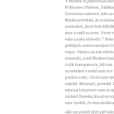
V Moskve to prebiehalo ako
Prišli sme s Pavlom, Vadik
Červenom námestí, kde sa of
Nataša povedala, že musíme
novinárov, ktorí boli dôležit
sme si sadli na zem. Vtom v
vašu a našu slobodu.“ Bolo
poľských revolucionárov či
vojen. Odrazu na nás vybeho
sovietski, a tiež Moskovčan
z rúk transparenty, bili ná
sa nebrániť a vrátil som mu t
predné zuby. Chcel som vysk
zadržal. Nesmieš, povedal. 
väzenia Lefortovo som sa vy
zmlátiť človeka, ktorý mi v
sme urobili, čo sme mohli 
Ako ste prežili tých päť rok