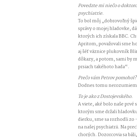
Povedzte mi niečo o doktoro
psychiatrie.
To bol môj „dobrovoľný špi
správy o mojej hladovke, d
ktorých ich získala BBC. C
Apritom, považovali sme ho 
aj šéf väznice plukovník Bli
dôkazy, a potom, sami by ma
prsiach takéhoto hada“.
Prečo vám Petrov pomohol?
Dodnes tomu nerozumiem
To je ako z Dostojevského.
A viete, aké bolo naše prv
ktorým sme držali hladovku 
dierku, sme sa rozhodli zo
na našej psychiatrii. Na pr
chorých. Dozorcovia sa báli