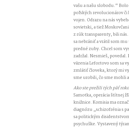
vašu a našu slobodu.“ Bolo
poľských revolucionárov či
vojen. Odrazu na nás vybeho
sovietski, a tiež Moskovčan
z rúk transparenty, bili ná
sa nebrániť a vrátil som mu t
predné zuby. Chcel som vysk
zadržal. Nesmieš, povedal. 
väzenia Lefortovo som sa vy
zmlátiť človeka, ktorý mi v
sme urobili, čo sme mohli 
Ako ste prežili tých päť rok
Samotka, operácia štítnej ž
knižnice. Komisia ma označi
diagnózu „schizofrénia s
sa politickým disidentstvom
psychuške. Vystavený týran