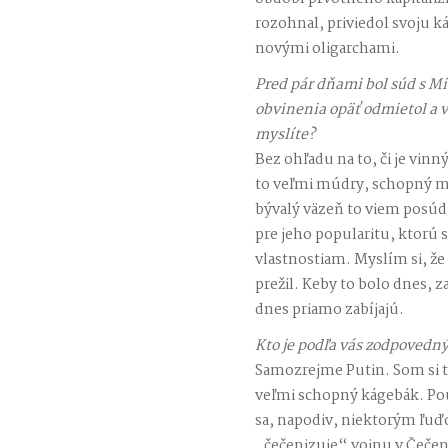
rozohnal, priviedol svoju k
novými oligarchami.
Pred pár dňami bol súd s 
obvinenia opäť odmietol a v
myslíte?
Bez ohľadu na to, či je vinn
to veľmi múdry, schopný m
bývalý väzeň to viem posúdi
pre jeho popularitu, ktorú 
vlastnostiam. Myslím si, že
prežil. Keby to bolo dnes, z
dnes priamo zabíjajú.
Kto je podľa vás zodpovedný
Samozrejme Putin. Som si t
veľmi schopný kágebák. Pou
sa, napodiv, niektorým ľuď
„čečenizuje“ vojnu v Čečens