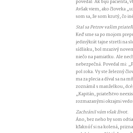
povedal: Ak bijú pacienta,
Avšak viem, ako človeka „u
som sa, že som krutý, čo in
Stal sa Petrov vašim priate
Keď sme sa po mojom prepus
jedinýkrát tajne stretli n
sídlisku, bol mrazivý nove
niečo na pamiatku. Ale nech
nebezpečná. Povedal mi: „P
pol roka. Vy ste železný č
ma za plecia a díval sa na m
zoznámil s manželkou, dcér
„Kapitán, priateľstvo neexi
rozmazanými okrajmi vedo
Zachránil vám však život.
Áno, bez neho by som odtiaľ
kľaknúť si na kolená, prizn