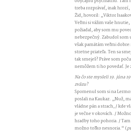
obyčajnú psychiatriu. Tam m
treba rozprávať, inak hrozí,
Žid, hovoril: „Viktor Isaako
Veľmi si vážim vaše hnutie,
požiadal, aby som mu poved
nebezpečný. Zabudol som už
však pamätám veľmi dobre:
stretne priateľa. Ten sa smej
tak smeješ? Práve som počul
nemôžem ti ho povedať. Je 
Na čo ste mysleli 19. júna 
zväzu?
Spomenul som si na Lermon
poslali na Kaukaz. „Nuž, m
vládne pán a strach, / kde 
je večne v okovách. / Možno
hradby toho pohoria. / Tam 
možno toľko nesnoria.“ (
p