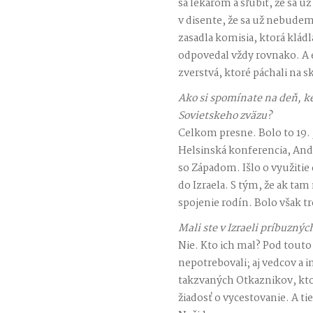
sa lekárom a sľúbiť, že sa u
v disente, že sa už nebudem
zasadla komisia, ktorá kládl
odpovedal vždy rovnako. A 
zverstvá, ktoré páchali na 
Ako si spomínate na deň, ke
Sovietskeho zväzu?
Celkom presne. Bolo to 19. 
Helsinská konferencia, And
so Západom. Išlo o využitie
do Izraela. S tým, že ak ta
spojenie rodín. Bolo však tr
Mali ste v Izraeli príbuznýc
Nie. Kto ich mal? Pod touto
nepotrebovali; aj vedcov a i
takzvaných Otkaznikov, kt
žiadosť o vycestovanie. A ti