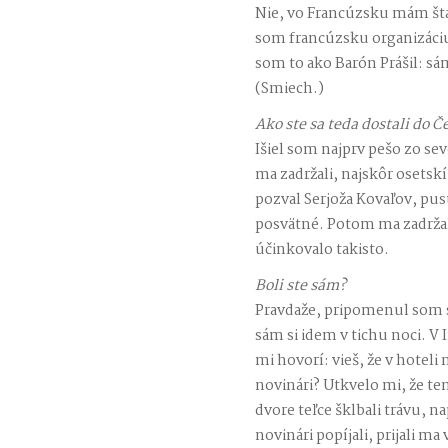
Nie, vo Francúzsku mám šta
som francúzsku organizáci
som to ako Barón Prášil: sá
(Smiech.)
Ako ste sa teda dostali do 
Išiel som najprv pešo zo se
ma zadržali, najskôr osetskí
pozval Serjoža Kovaľov, pus
posvätné. Potom ma zadrža
účinkovalo takisto.
Boli ste sám?
Pravdaže, pripomenul som 
sám si idem v tichu noci. V I
mi hovorí: vieš, že v hotel
novinári? Utkvelo mi, že te
dvore teľce šklbali trávu, n
novinári popíjali, prijali m