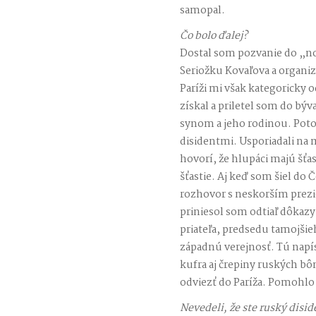
samopal.
Čo bolo ďalej?
Dostal som pozvanie do „
Seriožku Kovaľova a organi
Paríži mi však kategoricky
získal a priletel som do bý
synom a jeho rodinou. Poto
disidentmi. Usporiadali na 
hovorí, že hlupáci majú šťa
šťastie. Aj keď som šiel do
rozhovor s neskorším pre
priniesol som odtiaľ dôka
priateľa, predsedu tamojšie
západnú verejnosť. Tú napís
kufra aj črepiny ruských bô
odviezť do Paríža. Pomohlo 
Nevedeli, že ste ruský disid