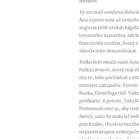
Nežidov.
Vy ste mali uvedenú židovs
Áno a preto som už nemohol
augusta 1968 utekali káge
Leninovho mauzólea, tak kri
francúzsky rozhlas, ktorý s 
výročia tejto demonštrácie.
Koľko bolo medzi vami ôsm
Paška Litvinov, ktorý mal vš
mu to, lebo pochádzal z elit
minister zahraničia. Potom B
Ruska, Dremľuga tiež. Vadi
predkami. A potom, Taňa Ba
Prehovorili sme ju, aby tvrd
dievča, načo by mala ísť sed
psychuške, chceli sa ma zba
nepredstavujem nebezpečen