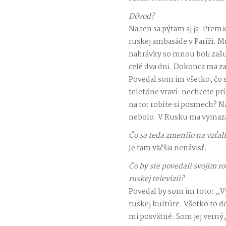
Dôvod?
Na ten sa pýtam aj ja. Premi
ruskej ambasáde v Paríži. Mň
nahrávky so mnou boli zašu
celé dva dni. Dokonca ma z
Povedal som im všetko, čo 
telefóne vraví: nechcete prí
na to: robíte si posmech? N
nebolo. V Rusku ma vymaza
Čo sa teda zmenilo na vzťa
Je tam väčšia nenávisť.
Čo by ste povedali svojim r
ruskej televízii?
Povedal by som im toto: „V
ruskej kultúre. Všetko to d
mi posvätné. Som jej verný