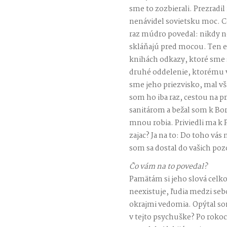
sme to zozbierali. Prezradil
nenávidel sovietsku moc. Ce
raz múdro povedal: nikdy n
skláňajú pred mocou. Ten ep
knihách odkazy, ktoré sme 
druhé oddelenie, ktorému v
sme jeho priezvisko, mal vš
som ho iba raz, cestou na 
sanitárom a bežal som k Bo
mnou robia. Priviedli ma k 
zajac? Ja na to: Do toho vás 
som sa dostal do vašich po
Čo vám na to povedal?
Pamätám si jeho slová celko
neexistuje, ľudia medzi s
okrajmi vedomia. Opýtal som
v tejto psychuške? Po rokoc