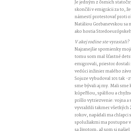
Je jedným z ôsmich statočnýc
skončili v emigrácii za to, 
námestí protestovať proti 
Natáliou Gorbanevskou sa n
ako hostia Stredoeurópskeho
V akej rodine ste vyrastali?
Najranejšie spomienky moj
tomu som mal šťastné detst
emigrovali, priestor dostal
vedúci inžinier malého závo
Sojuze vybudoval 101 tak 
sme bývali aj my. Mali sme 
kúpeľňou, spálňou a chyžn
prišlo vytriezvenie: vojna 
vyvraždili takmer všetkých
rokov, napádali ma chlapci 
spolužiakmi ma postupne vy
sa životom, až som si našiel