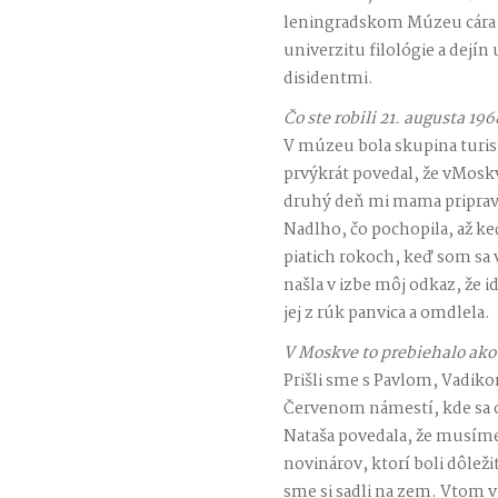
leningradskom Múzeu cára 
univerzitu filológie a dejí
disidentmi.
Čo ste robili 21. augusta 196
V múzeu bola skupina turi
prvýkrát povedal, že vMosk
druhý deň mi mama pripravi
Nadlho, čo pochopila, až ke
piatich rokoch, keď som sa v
našla v izbe môj odkaz, že
jej z rúk panvica a omdlela.
V Moskve to prebiehalo ako
Prišli sme s Pavlom, Vadik
Červenom námestí, kde sa of
Nataša povedala, že musíme
novinárov, ktorí boli dôležit
sme si sadli na zem. Vtom v