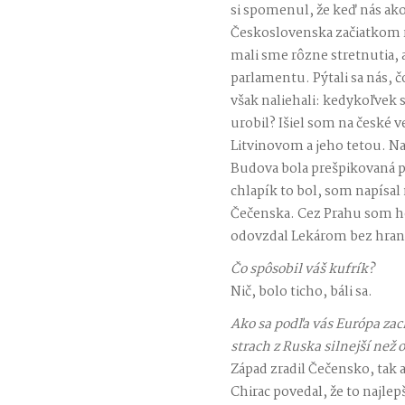
si spomenul, že keď nás ak
Československa začiatkom 
mali sme rôzne stretnutia,
parlamentu. Pýtali sa nás, č
však naliehali: kedykoľvek s
urobil? Išiel som na české 
Litvinovom a jeho tetou. Na
Budova bola prešpikovaná p
chlapík to bol, som napísal
Čečenska. Cez Prahu som ho
odovzdal Lekárom bez hraní
Čo spôsobil váš kufrík?
Nič, bolo ticho, báli sa.
Ako sa podľa vás Európa zac
strach z Ruska silnejší než
Západ zradil Čečensko, tak 
Chirac povedal, že to najle