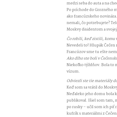
medzi seba do auta a na chec
Po príchode do Grozného ma
ako francúzskeho novinára.
nemali, čo potrebujete? Te
Moskvy disidentom a svojej 
Čo robili, keď zistili, komu 
Nevedeli to! Hlupák Čečen m
Francúzov sme tu ešte nema
Ako dlho ste boli v Čečensk
Niekoľko týždňov. Bola to m
vízum.
Odviezli ste tie materiály 
Keď som sa vrátil do Moskvy
Neďaleko jeho domu bola ka
publikoval. Išiel som tam, 
po rusky – učil som ich piť
kufrík s materiálmi z Čečens