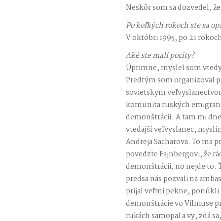
Neskôr som sa dozvedel, že i
Po koľkých rokoch ste sa op
V októbri 1995, po 21 rokoc
Aké ste mali pocity?
Úprimne, myslel som vtedy
Predtým som organizoval p
sovietskym veľvyslanectvom
komunita ruských emigran
demonštrácií. A tam mi dne
vtedajší veľvyslanec, myslí
Andreja Sacharova. To ma pr
povedzte Fajnbergovi, že rá
demonštrácii, no nejde to.
predsa nás pozvali na ambas
prijal veľmi pekne, ponúkli
demonštrácie vo Vilniuse p
rukách samopal a vy, zdá sa, 