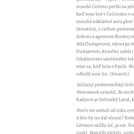
mnohí Čečenci prešli na jeho
keď som bol v Čečensku v r
mnohé nákladné autá plné 
literatúry, s cieľom pestov
dokonca agentom Ruskej voj
Alla Dudajevová, vdova po 
Dudajevovi, ktorého zabili 
lokalizovaní satelitného te
sme sa, keď bola v Paríži. M
odložil som ho. (Smiech)
Súčasný prokremeľský čeče
Newsweek uviedol, že nechce
Kadyrov je čečenský Laval,
Prečo ste neboli od roku 19
A kto by mi dal vízum? Kole
Litvinov môžu ísť, ja nie. Pr
ruskí. Natočili všeličo, roz