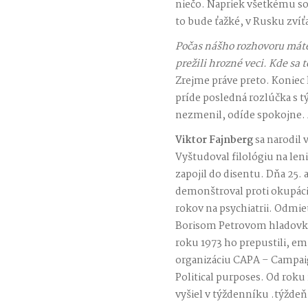
niečo. Napriek všetkému so
to bude ťažké, v Rusku zví
Počas nášho rozhovoru máte
prežili hrozné veci. Kde sa t
Zrejme práve preto. Koniec
príde posledná rozlúčka s t
nezmenil, odíde spokojne. 
Viktor Fajnberg
sa narodil 
Vyštudoval filológiu na len
zapojil do disentu. Dňa 25.
demonštroval proti okupáci
rokov na psychiatrii. Odmie
Borisom Petrovom hladovku,
roku 1973 ho prepustili, emi
organizáciu CAPA – Campaig
Political purposes. Od roku
vyšiel v týždenníku .týždeň