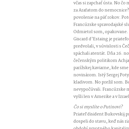
včas si zapchať ústa. No čo
za Arafatom do nemocnice? 
povolenie na päť rokov. Po
Francúzske spravodajské sl
Odmietol som, opakovane. V
Giscard d’Estaing je priate
predvolali, v súvislosti s 
spáchali atentát. Dňa 26. n
čečenským politikom Achja
parížskej kaviarne, kde sm
novinárom. Istý Sergej Poty
kladivom. No prežil som. Bo
nevypočúvali. Francúzske m
vyšli len v Amerike a v Izrael
Čo si myslíte o Putinovi?
Priateľ disident Bukovskij 
dospeli do stavu, keď nás ri
období prvotného kapitalizm