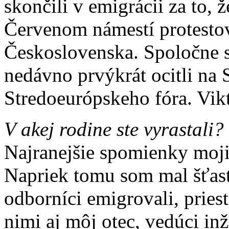
skončili v emigrácii za to, 
Červenom námestí protestov
Československa. Spoločne 
nedávno prvýkrát ocitli na 
Stredoeurópskeho fóra. Vik
V akej rodine ste vyrastali?
Najranejšie spomienky moj
Napriek tomu som mal šťast
odborníci emigrovali, pries
nimi aj môj otec, vedúci in