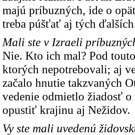
majú príbuzných, ide o opä
treba púšťať aj tých ďalších
Mali ste v Izraeli príbuznýc
Nie. Kto ich mal? Pod tout
ktorých nepotrebovali; aj ve
začalo hnutie takzvaných O
vedenie odmietlo žiadosť o 
opustiť krajinu aj Nežidov.
Vy ste mali uvedenú židovs