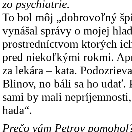
zo psychiatrie.
To bol môj „dobrovoľný špi
vynášal správy o mojej hlad
prostredníctvom ktorých ic
pred niekoľkými rokmi. Apr
za lekára – kata. Podozriev
Blinov, no báli sa ho udať.
sami by mali nepríjemnosti,
hada“.
Prečo vám Petrov pomohol