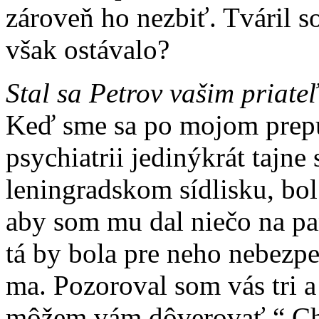
zároveň ho nezbiť. Tváril s
však ostávalo?
Stal sa Petrov vašim priat
Keď sme sa po mojom prepus
psychiatrii jedinýkrát tajne
leningradskom sídlisku, bo
aby som mu dal niečo na pa
tá by bola pre neho nebezp
ma. Pozoroval som vás tri a
môžem vám dôverovať.“ Chyt