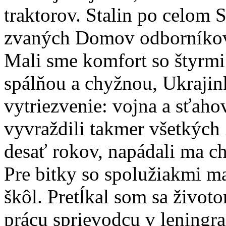
traktorov. Stalin po celom 
zvaných Domov odborníkov,
Mali sme komfort so štyrmi
spálňou a chyžnou, Ukrajin
vytriezvenie: vojna a sťah
vyvraždili takmer všetkých
desať rokov, napádali ma ch
Pre bitky so spolužiakmi m
škôl. Pretĺkal som sa životo
prácu sprievodcu v leningr