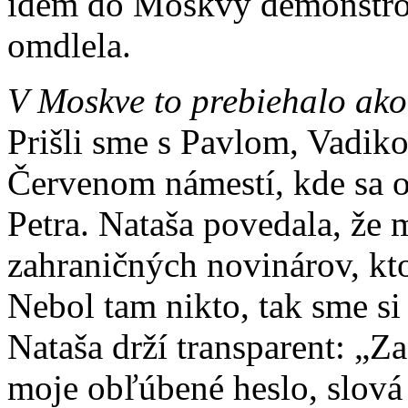
idem do Moskvy demonštrova
omdlela.
V Moskve to prebiehalo ak
Prišli sme s Pavlom, Vadik
Červenom námestí, kde sa o
Petra. Nataša povedala, že
zahraničných novinárov, ktorí
Nebol tam nikto, tak sme si
Nataša drží transparent: „Z
moje obľúbené heslo, slová