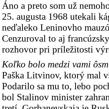
Áno a preto som už nemoho
25. augusta 1968 utekali k
neďaleko Leninovho mauzóle
Cenzuroval to aj francúzsky
rozhovor pri príležitosti vý
Koľko bolo medzi vami ôsm
Paška Litvinov, ktorý mal v
Podarilo sa mu to, lebo poch
bol Stalinov minister zahra
tretí. Gorbanevskaja je Ru