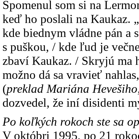
Spomenul som si na Lermon
keď ho poslali na Kaukaz. 
kde biednym vládne pán a s
s puškou, / kde ľud je več
zbaví Kaukaz. / Skryjú ma 
možno dá sa vravieť nahlas
(
preklad Mariána Hevešiho,
dozvedel, že iní disidenti my
Po koľkých rokoch ste sa o
V októbri 1995, po 21 roko