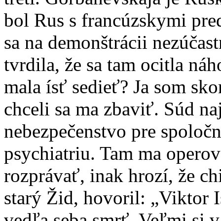
bol Rus s francúzskymi pr
sa na demonštrácii nezúčast
tvrdila, že sa tam ocitla n
mala ísť sedieť? Ja som sko
chceli sa ma zbaviť. Súd na
nebezpečenstvo pre spoloč
psychiatriu. Tam ma operova
rozprávať, inak hrozí, že ch
starý Žid, hovoril: „Viktor 
vedľa seba smrť. Veľmi si 