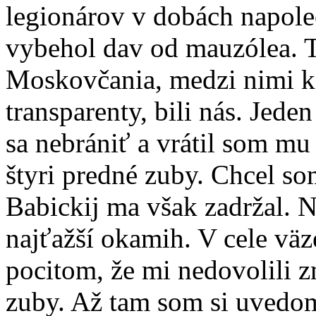
legionárov v dobách napole
vybehol dav od mauzólea. Tur
Moskovčania, medzi nimi ká
transparenty, bili nás. Jed
sa nebrániť a vrátil som mu 
štyri predné zuby. Chcel so
Babickij ma však zadržal. N
najťažší okamih. V cele väz
pocitom, že mi nedovolili z
zuby. Až tam som si uvedom