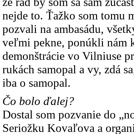
že rád by som sa sám zúčast
nejde to. Ťažko som tomu m
pozvali na ambasádu, všetký
veľmi pekne, ponúkli nám k
demonštrácie vo Vilniuse p
rukách samopal a vy, zdá sa,
iba o samopal.
Čo bolo ďalej?
Dostal som pozvanie do „n
Seriožku Kovaľova a organ