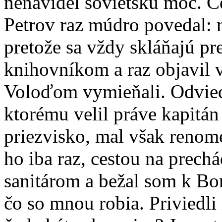
nenávidel sovietsku moc. Ce
Petrov raz múdro povedal: 
pretože sa vždy skláňajú pr
knihovníkom a raz objavil v
Voloďom vymieňali. Odviedl
ktorému velil práve kapitán
priezvisko, mal však renomé
ho iba raz, cestou na prech
sanitárom a bežal som k Bo
čo so mnou robia. Priviedli