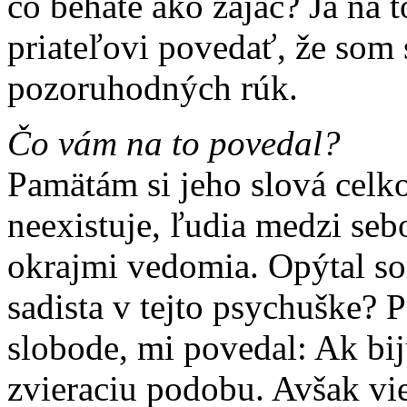
čo beháte ako zajac? Ja na t
priateľovi povedať, že som 
pozoruhodných rúk.
Čo vám na to povedal?
Pamätám si jeho slová celko
neexistuje, ľudia medzi s
okrajmi vedomia. Opýtal som
sadista v tejto psychuške? P
slobode, mi povedal: Ak bi
zvieraciu podobu. Avšak vi