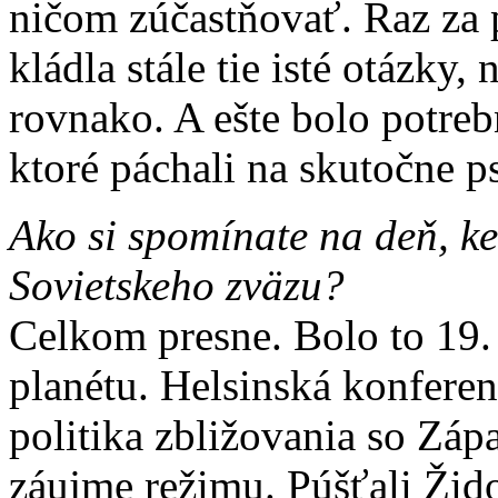
ničom zúčastňovať. Raz za p
kládla stále tie isté otázky
rovnako. A ešte bolo potreb
ktoré páchali na skutočne 
Ako si spomínate na deň, ke
Sovietskeho zväzu?
Celkom presne. Bolo to 19. 
planétu. Helsinská konfere
politika zbližovania so Záp
záujme režimu. Púšťali Žido