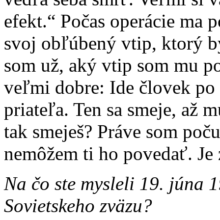
efekt.“ Počas operácie ma 
svoj obľúbený vtip, ktorý 
som už, aký vtip som mu po
veľmi dobre: Ide človek po
priateľa. Ten sa smeje, až m
tak smeješ? Práve som počul
nemôžem ti ho povedať. Je 
Na čo ste mysleli 19. júna 
Sovietskeho zväzu?