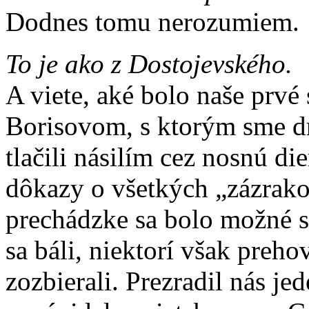
Dodnes tomu nerozumiem.
To je ako z Dostojevského.
A viete, aké bolo naše prvé
Borisovom, s ktorým sme dr
tlačili násilím cez nosnú di
dôkazy o všetkých „zázrakoc
prechádzke sa bolo možné s
sa báli, niektorí však preho
zozbierali. Prezradil nás je