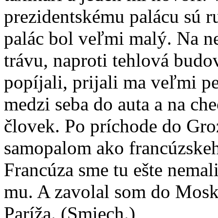
prezidentskému palácu sú ru
palác bol veľmi malý. Na n
trávu, naproti tehlová budov
popíjali, prijali ma veľmi 
medzi seba do auta a na che
človek. Po príchode do Gro
samopalom ako francúzskeh
Francúza sme tu ešte nemali
mu. A zavolal som do Moskv
Paríža. (Smiech.)