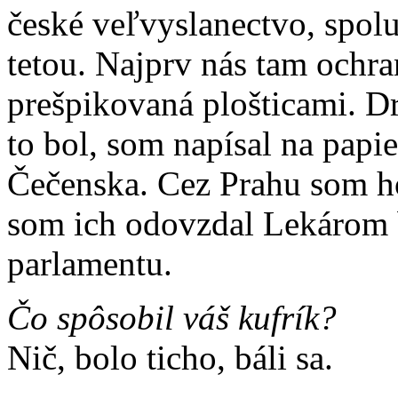
české veľvyslanectvo, spol
tetou. Najprv nás tam ochr
prešpikovaná plošticami. D
to bol, som napísal na papi
Čečenska. Cez Prahu som ho
som ich odovzdal Lekárom b
parlamentu.
Čo spôsobil váš kufrík?
Nič, bolo ticho, báli sa.