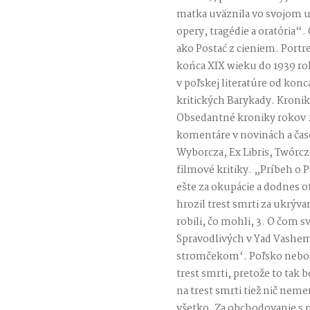
matka uväznila vo svojom ut
opery, tragédie a oratória“.
ako Postać z cieniem. Portr
końca XIX wieku do 1939 ro
v poľskej literatúre od konc
kritických Barykady. Kronik
Obsedantné kroniky rokov 2
komentáre v novinách a čas
Wyborcza, Ex Libris, Twórczo
filmové kritiky. „Príbeh o
ešte za okupácie a dodnes of
hrozil trest smrti za ukrýva
robili, čo mohli, 3. O čom s
Spravodlivých v Yad Vashe
stromčekom‘. Poľsko nebolo
trest smrti, pretože to tak 
na trest smrti tiež nič neme
všetko. Za obchodovanie s m