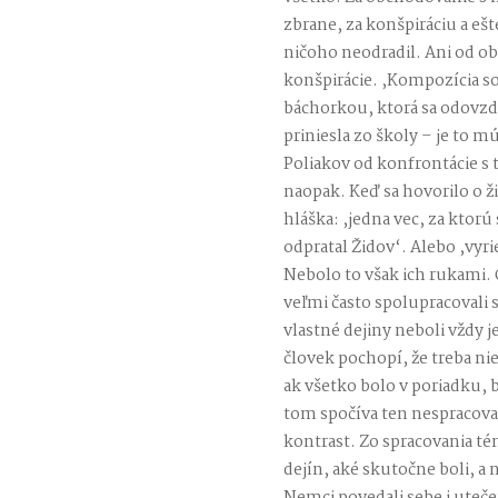
zbrane, za konšpiráciu a ešt
ničoho neodradil. Ani od o
konšpirácie. ,Kompozícia 
báchorkou, ktorá sa odovzdá
priniesla zo školy – je to m
Poliakov od konfrontácie s 
naopak. Keď sa hovorilo o ž
hláška: ,jedna vec, za ktorú 
odpratal Židov‘. Alebo ,vyri
Nebolo to však ich rukami. Č
veľmi často spolupracovali 
vlastné dejiny neboli vždy 
človek pochopí, že treba ni
ak všetko bolo v poriadku, ba
tom spočíva ten nespracov
kontrast. Zo spracovania t
dejín, aké skutočne boli, a n