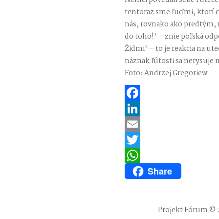
Nemci povedali sebe i uteč
tentoraz sme ľuďmi, ktorí 
nás, rovnako ako predtým, 
do toho!‘ – znie poľská odp
Židmi‘ – to je reakcia na ut
náznak ľútosti sa nerysuje 
Foto: Andrzej Gregoriew
Facebook
LinkedIn
Email
Twitter
Share
WhatsApp
Projekt Fórum © 