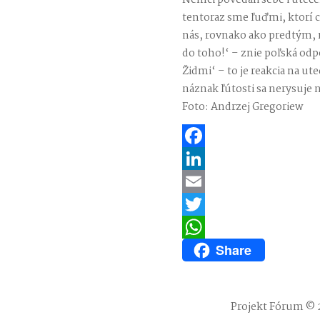
Nemci povedali sebe i uteč
tentoraz sme ľuďmi, ktorí 
nás, rovnako ako predtým, 
do toho!‘ – znie poľská odp
Židmi‘ – to je reakcia na ut
náznak ľútosti sa nerysuje 
Foto: Andrzej Gregoriew
Facebook
LinkedIn
Email
Twitter
Share
WhatsApp
Projekt Fórum © 