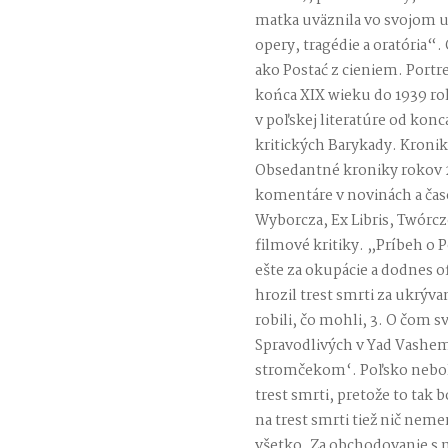
matka uväznila vo svojom ut
opery, tragédie a oratória“.
ako Postać z cieniem. Portr
końca XIX wieku do 1939 ro
v poľskej literatúre od konc
kritických Barykady. Kronik
Obsedantné kroniky rokov 2
komentáre v novinách a čas
Wyborcza, Ex Libris, Twórczo
filmové kritiky. „Príbeh o
ešte za okupácie a dodnes of
hrozil trest smrti za ukrýva
robili, čo mohli, 3. O čom s
Spravodlivých v Yad Vashe
stromčekom‘. Poľsko nebolo
trest smrti, pretože to tak 
na trest smrti tiež nič neme
všetko. Za obchodovanie s m