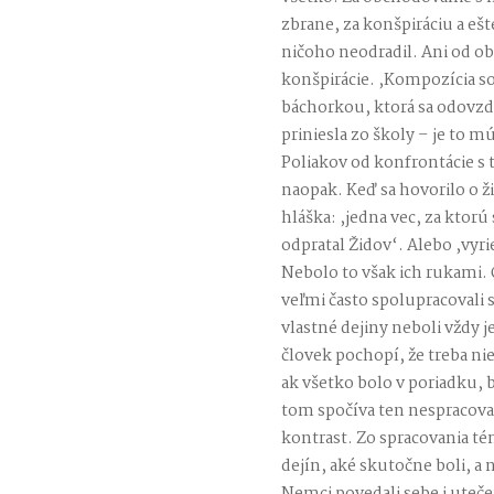
zbrane, za konšpiráciu a ešt
ničoho neodradil. Ani od o
konšpirácie. ,Kompozícia 
báchorkou, ktorá sa odovzdá
priniesla zo školy – je to m
Poliakov od konfrontácie s 
naopak. Keď sa hovorilo o ž
hláška: ,jedna vec, za ktorú 
odpratal Židov‘. Alebo ,vyri
Nebolo to však ich rukami. Č
veľmi často spolupracovali 
vlastné dejiny neboli vždy 
človek pochopí, že treba ni
ak všetko bolo v poriadku, ba
tom spočíva ten nespracov
kontrast. Zo spracovania t
dejín, aké skutočne boli, a n