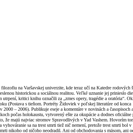
a filozofiu na Varšavskej univerzite, kde teraz učí na Katedre rodových
enou historickou a sociálnou realitou. Veľké uznanie jej prinieslo die
 utrpení, kritici knihu označili za „zmes opery, tragédie a oratória“. O
u (Postava s tieňom. Portréty Židoviek v poľskej literatúre od konca 
ov 2000 – 2006). Publikuje eseje a komentáre v novinách a časopisoc
iakoch počas holokaustu, vytvorený ešte za okupácie a dodnes oficiálne p
čí to, že majú najviac stromov Spravodlivých v Yad Vashem. Hovorím t
, a vyhováranie sa na trest smrti tiež nič nemení, pretože trest smrti bo
est smrti nikoho od ničoho neodradil. Ani od obchodovania s mäsom, ani