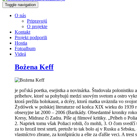
Toggle navigation
O nás
Pripravujú
O projekte
Kontakt
Projekt podporili
Hostia
Fotoalbum
Videá
Bożena Keff
je poľská poetka, esejistka a novinárka. Študovala polonistiku 
príbehov, ktoré sa pohybujú medzi snovým svetom a ostro vykresl
ktorá prežila holokaust, a dcéry, ktorú matka uväznila vo svojom
Żydówek w polskiej literaturze od końca XIX wieku do 1939 rok
obsesyjne lat 2000 – 2006 (Barikády. Obsedantné kroniky rok
Kresy, Midrasz či Zadra. Píše aj filmové kritiky. „Príbeh o Pol
2. Napriek tomu však Poliaci robili, čo mohli, 3. O čom sved
za to hrozil trest smrti, pretože to tak bolo aj v Rusku a Srbsku
vlastníctvo zbrane, za konšpiráciu a ešte za ďalšie veci. A tr