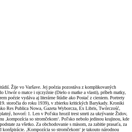
 štúdií. Žije vo Varšave. Jej poézia pozostáva z komplikovaných
lo Utwór o matce i ojczyźnie (Dielo o matke a vlasti), príbeh matky,
krem poézie vydáva aj literárne štúdie ako Postać z cieniem. Portrety
19. storočia do roku 1939), v zbierku kritických Barykady. Kroniki
h ako Res Publica Nowa, Gazeta Wyborcza, Ex Libris, Twórczość,
latný, hovorí: 1. Len v Poľsku hrozil trest smrti za ukrývanie Židov,
omu ‚kompozícia so stromčekom‘. Poľsko nebolo jedinou krajinou, kde
l v podstate za všetko. Za obchodovanie s mäsom, za zabitie prasaťa, za
 od konšpirácie. ,Kompozícia so stromčekom‘ je takouto národnou