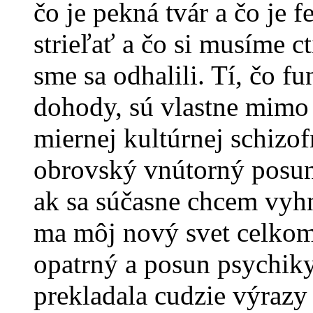
čo je pekná tvár a čo je f
strieľať a čo si musíme 
sme sa odhalili. Tí, čo f
dohody, sú vlastne mimo 
miernej kultúrnej schizof
obrovský vnútorný posun
ak sa súčasne chcem vyhn
ma môj nový svet celkom 
opatrný a posun psychik
prekladala cudzie výrazy