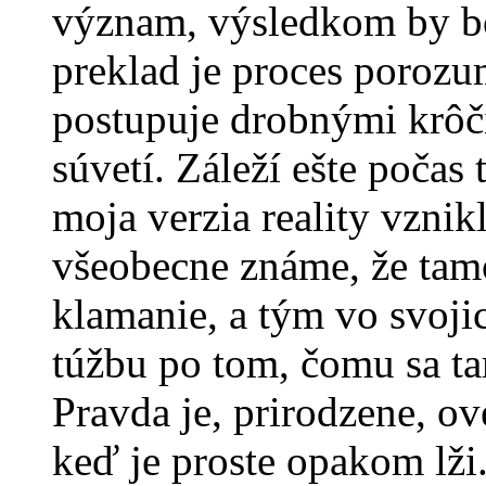
význam, výsledkom by bo
preklad je proces porozu
postupuje drobnými krôči
súvetí. Záleží ešte počas 
moja verzia reality vzni
všeobecne známe, že tamo
klamanie, a tým vo svoj
túžbu po tom, čomu sa ta
Pravda je, prirodzene, ov
keď je proste opakom lž