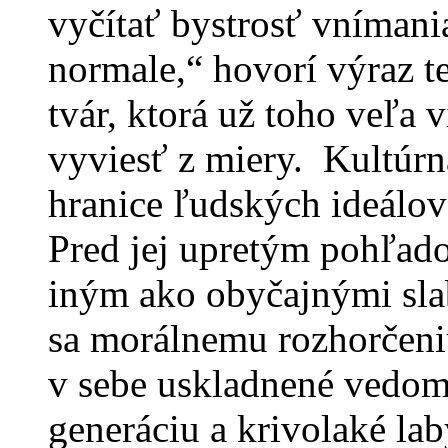
vyčítať bystrosť vnímani
normale,“ hovorí výraz te
tvár, ktorá už toho veľa v
vyviesť z miery. Kultúrn
hranice ľudských ideálov
Pred jej upretým pohľado
iným ako obyčajnými sl
sa morálnemu rozhorčeni
v sebe uskladnené vedomo
generáciu a krivolaké lab