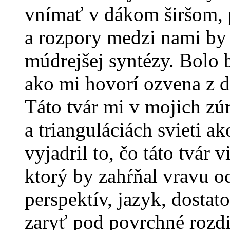
vnímať v dákom širšom, 
a rozpory medzi nami by 
múdrejšej syntézy. Bolo b
ako mi hovorí ozvena z d
Táto tvár mi v mojich z
a trianguláciách svieti 
vyjadril to, čo táto tvár
ktorý by zahŕňal vravu 
perspektív, jazyk, dostato
zaryť pod povrchné rozd