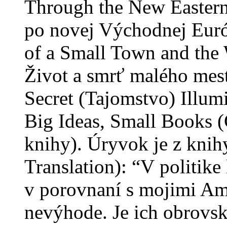
Through the New Eastern
po novej Východnej Európ
of a Small Town and the 
Život a smrť malého mest
Secret (Tajomstvo) Illum
Big Ideas, Small Books (
knihy). Úryvok je z knihy
Translation): “V politi
v porovnaní s mojimi Am
nevýhode. Je ich obrovsk