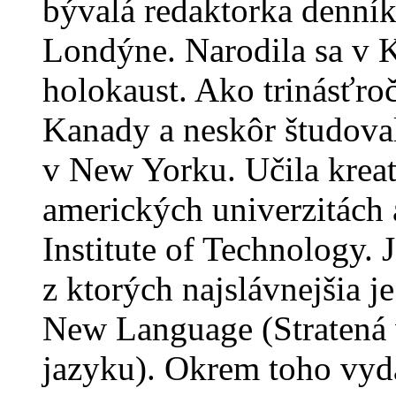
bývalá redaktorka denní
Londýne. Narodila sa v K
holokaust. Ako trinásťro
Kanady a neskôr študoval
v New Yorku. Učila kreat
amerických univerzitách 
Institute of Technology.
z ktorých najslávnejšia je
New Language (Stratená 
jazyku). Okrem toho vyda