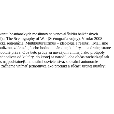
rovaniu bosnianskych moslimov sa venoval štúdiu balkánskych
i) a The Scenography of War (Scénografia vojny). V roku 2008
cká segregácia. Multikulturalizmus – ideológia a realita). „Mali sme
opulizmu, zdôrazňujúceho hodnotu národnej kultúry, a na druhej strane
sobitné práva. Oba tieto prúdy sa navzájom vnímajú ako protipóly.
dnotlivca od kultúry, do ktorej sa narodil; oba občas zachádzajú tak
 s najpodstatnejšími ideálmi osvietenstva: s ideálmi autonómie
 začneme vnímať jednotlivca ako produkt a súčasť určitej kultúry;