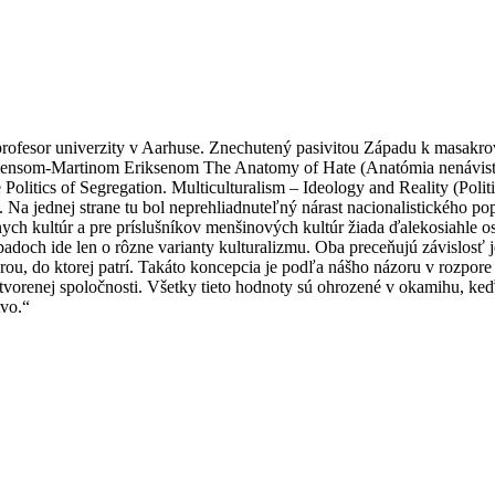
a profesor univerzity v Aarhuse. Znechutený pasivitou Západu k masak
om Jensom-Martinom Eriksenom The Anatomy of Hate (Anatómia nenávist
Politics of Segregation. Multiculturalism – Ideology and Reality (Politi
y. Na jednej strane tu bol neprehliadnuteľný nárast nacionalistického p
ych kultúr a pre príslušníkov menšinových kultúr žiada ďalekosiahle o
adoch ide len o rôzne varianty kulturalizmu. Oba preceňujú závislosť je
úrou, do ktorej patrí. Takáto koncepcia je podľa nášho názoru v rozpore
tvorenej spoločnosti. Všetky tieto hodnoty sú ohrozené v okamihu, keď
tvo.“