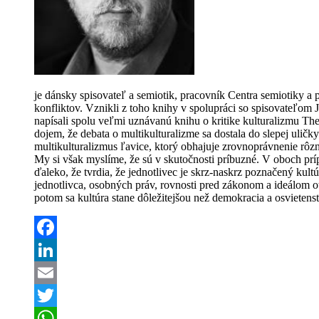
je dánsky spisovateľ a semiotik, pracovník Centra semiotiky 
konfliktov. Vznikli z toho knihy v spolupráci so spisovateľ
napísali spolu veľmi uznávanú knihu o kritike kulturalizmu The 
dojem, že debata o multikulturalizme sa dostala do slepej uličk
multikulturalizmus ľavice, ktorý obhajuje zrovnoprávnenie rôzn
My si však myslíme, že sú v skutočnosti príbuzné. V oboch príp
ďaleko, že tvrdia, že jednotlivec je skrz-naskrz poznačený kult
jednotlivca, osobných práv, rovnosti pred zákonom a ideálom o
potom sa kultúra stane dôležitejšou než demokracia a osvietens
Facebook
LinkedIn
Email
Twitter