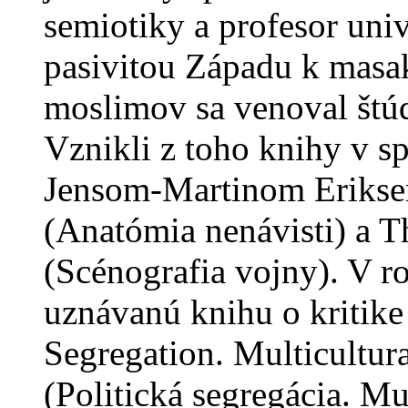
semiotiky a profesor uni
pasivitou Západu k masa
moslimov sa venoval štúd
Vznikli z toho knihy v s
Jensom-Martinom Erikse
(Anatómia nenávisti) a 
(Scénografia vojny). V r
uznávanú knihu o kritike 
Segregation. Multicultur
(Politická segregácia. Mu