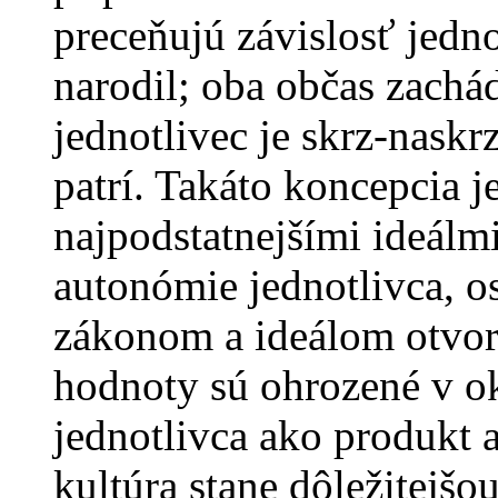
preceňujú závislosť jedno
narodil; oba občas zachád
jednotlivec je skrz-naskr
patrí. Takáto koncepcia j
najpodstatnejšími ideálmi
autonómie jednotlivca, o
zákonom a ideálom otvore
hodnoty sú ohrozené v 
jednotlivca ako produkt a
kultúra stane dôležitejšo