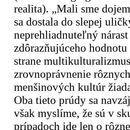
realita). „Mali sme dojem
sa dostala do slepej uličk
neprehliadnuteľný nárast
zdôrazňujúceho hodnotu n
strane multikulturalizmus
zrovnoprávnenie rôznych 
menšinových kultúr žiada
Oba tieto prúdy sa navzá
však myslíme, že sú v sk
prípadoch ide len o rôzn