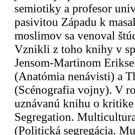
semiotiky a profesor uni
pasivitou Západu k masa
moslimov sa venoval štúd
Vznikli z toho knihy v s
Jensom-Martinom Erikse
(Anatómia nenávisti) a 
(Scénografia vojny). V r
uznávanú knihu o kritike 
Segregation. Multicultur
(Politická segregácia. Mu