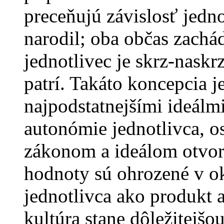
preceňujú závislosť jedno
narodil; oba občas zachád
jednotlivec je skrz-naskr
patrí. Takáto koncepcia j
najpodstatnejšími ideálmi
autonómie jednotlivca, o
zákonom a ideálom otvore
hodnoty sú ohrozené v 
jednotlivca ako produkt a
kultúra stane dôležitejšo