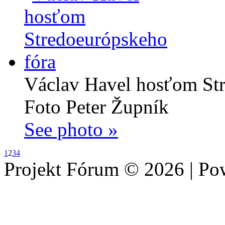
Václav Havel hosťom Str
Foto Peter Župník
See photo »
1
2
3
4
Projekt Fórum © 2026 | P