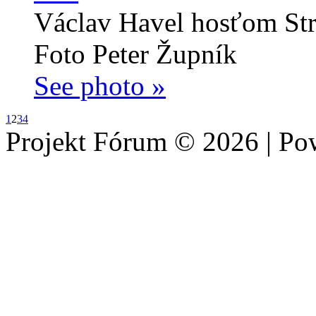
Václav Havel hosťom Str
Foto Peter Župník
See photo »
1
2
3
4
Projekt Fórum © 2026 | P