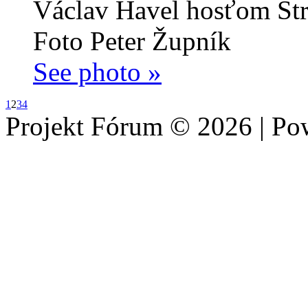
Václav Havel hosťom Str
Foto Peter Župník
See photo »
1
2
3
4
Projekt Fórum © 2026 | P