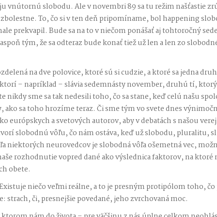
voju vnútornú slobodu. Ale v novembri 89 sa tu režim našťastie zr
ezbolestne. To, čo si v ten deň pripomíname, bol happening slo
ale prekvapil. Bude sa na to v niečom ponášať aj tohtoročný s
spoň tým, že sa odteraz bude konať tiež už len a len zo slobod
ozdelená na dve polovice, ktoré sú si cudzie, a ktoré sa jedna druh
, ktorí – napríklad – slávia sedemnásty november, druhú tí, ktorý
te nikdy sme sa tak nedesili toho, čo sa stane, keď celú našu spo
y, ako sa toho hrozíme teraz. Či sme tým vo svete dnes výnimočn
o európskych a svetových autorov, aby v debatách s našou vere
tvorí slobodnú vôľu, čo nám ostáva, keď už slobodu, pluralitu, sl
ľa niektorých neurovedcov je slobodná vôľa ošemetná vec, možno
 naše rozhodnutie vopred dané ako výslednica faktorov, na ktor
ch obete.
é. Existuje niečo veľmi reálne, a to je presným protipólom toho, č
 strach, či, presnejšie povedané, jeho zvrchovaná moc.
v ktorom nám do života – pre väčšinu z nás úplne celkom neohlá