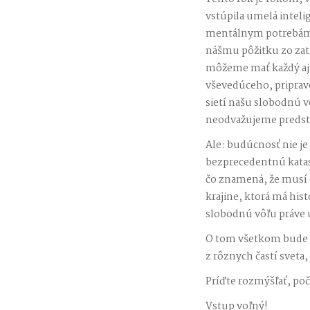
vstúpila umelá inteli
mentálnym potrebám 
nášmu pôžitku zo zatr
môžeme mať každý aj
vševedúceho, priprav
sietí našu slobodnú v
neodvažujeme predsta
Ale: budúcnosť nie je
bezprecedentnú katast
čo znamená, že musí e
krajine, ktorá má his
slobodnú vôľu práve u
O tom všetkom bude d
z rôznych častí sveta
Príďte rozmýšľať, počú
Vstup voľný!