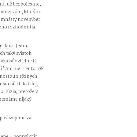
útil už bezbolestne,
bodnej vôle, ktorým
edemnásty november
ného rozhodnutia
ej boja. Jednu
ch taký sviatok
ločnosť ovládne tá
í? Ani nie. Tento rok
jnosťou z rôznych
ušnosť a tak ďalej,
 ilúzia, pretože v
é nemáme nijaký
o považujeme za
sene – poprvýkrát