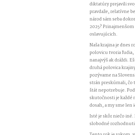
diktatúry prejavili s
pravdaže, relatívne b
národ sám seba dokon
2025? Prinajmenšom a
oslavujúcich.
Naša krajina je dnes r
polovicu tvoria ľudia
nanajvýš ak dráždi. Eš
druhá polovica krajin
pozývame na Slovensk
strán preskúmali, čo 
štát nepotrebuje. Pod
skutočnosti je každé
dosah, a my sme len i
Isté je skôr niečo in
slobodné rozhodnutie:
Tento rok je rokom, 