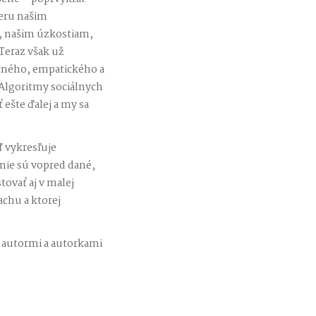
ieru našim
 našim úzkostiam,
Teraz však už
cného, empatického a
Algoritmy sociálnych
ešte ďalej a my sa
ď vykresľuje
nie sú vopred dané,
tovať aj v malej
achu a ktorej
 autormi a autorkami