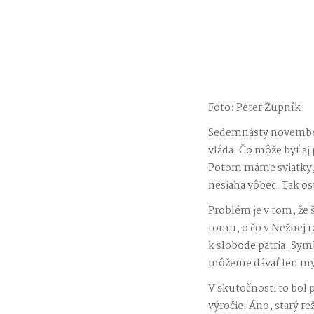
Foto: Peter Župník
Sedemnásty november 
vláda. Čo môže byť aj 
Potom máme sviatky, k
nesiaha vôbec. Tak os
Problém je v tom, že št
tomu, o čo v Nežnej re
k slobode patria. Symbo
môžeme dávať len my
V skutočnosti to bol 
výročie. Áno, starý re