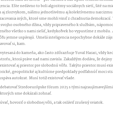
gencia. Ešte nedávno to boli algoritmy sociálnych sietí, šité na m
aj zlozvykom, nášmu jednotlivému aj kolektívnemu narcizmu,
acovania iných, ktoré sme mohli viniť z chradnutia demokracií. 
 svojho osobného džina, vždy pripraveného k službám, nápomo
eného všetko s nami riešiť, kedykoľvek ho vypustíme z mobilu. 
ôľu jemne uspávajú. Umelá inteligencia nepochybne dokáže zájsť 
vovať si, kam.
 vytesaná do kameňa, ako často zdôrazňuje Yuval Harari, vždy ke
rofu, ktorá práve nad nami zavisla. Zakaždým dodáva, že dejiny 
xistovať aj priestor pre slobodnú vôľu. Takýto priestor musí exis
torické, geopolitické aj kultúrne predpoklady podľahnúť moci str
spáva autokrat. Musí totiž existovať všade.
ebatovať Stredoeurópske fórum 2025 s tými najzaujímavejšími
, ktorých sme dokázali zohnať.
vať, hovoriť o slobodnej vôli, a tak osláviť zrušený sviatok.