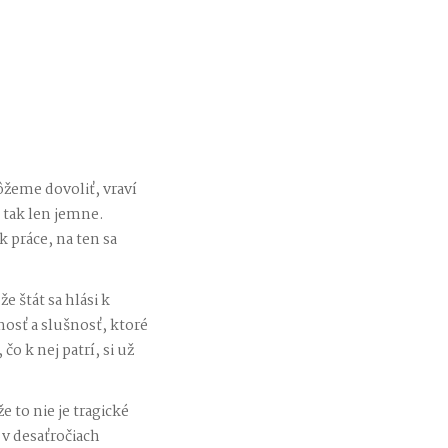
žeme dovoliť, vraví
, tak len jemne.
 práce, na ten sa
e štát sa hlási k
nosť a slušnosť, ktoré
čo k nej patrí, si už
 to nie je tragické
 v desaťročiach