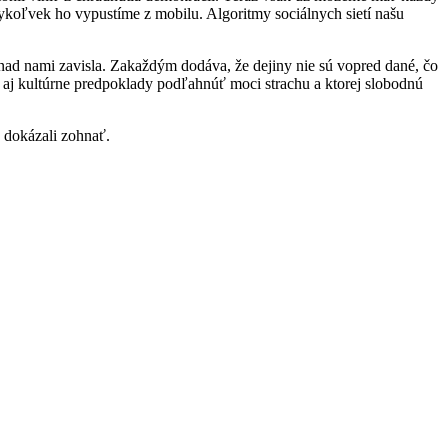
koľvek ho vypustíme z mobilu. Algoritmy sociálnych sietí našu
 nad nami zavisla. Zakaždým dodáva, že dejiny nie sú vopred dané, čo
ké aj kultúrne predpoklady podľahnúť moci strachu a ktorej slobodnú
 dokázali zohnať.