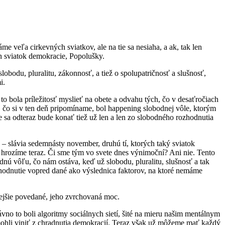
 veľa cirkevných sviatkov, ale na tie sa nesiaha, a ak, tak len
en sviatok demokracie, Popolušky.
 slobodu, pluralitu, zákonnosť, a tiež o spolupatričnosť a slušnosť,
i.
 to bola príležitosť myslieť na obete a odvahu tých, čo v desaťročiach
To, čo si v ten deň pripomíname, bol happening slobodnej vôle, ktorým
sa odteraz bude konať tiež už len a len zo slobodného rozhodnutia
ad – slávia sedemnásty november, druhú tí, ktorých taký sviatok
ho hrozíme teraz. Či sme tým vo svete dnes výnimoční? Ani nie. Tento
nú vôľu, čo nám ostáva, keď už slobodu, pluralitu, slušnosť a tak
ozhodnutie vopred dané ako výslednica faktorov, na ktoré nemáme
snejšie povedané, jeho zvrchovaná moc.
vno to boli algoritmy sociálnych sietí, šité na mieru našim mentálnym
ohli viniť z chradnutia demokracií. Teraz však už môžeme mať každý