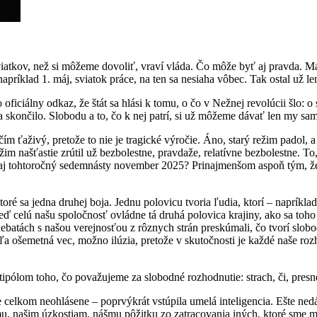
tkov, než si môžeme dovoliť, vraví vláda. Čo môže byť aj pravda. Máme
apríklad 1. máj, sviatok práce, na ten sa nesiaha vôbec. Tak ostal už l
o oficiálny odkaz, že štát sa hlási k tomu, o čo v Nežnej revolúcii šlo: o
sa skončilo. Slobodu a to, čo k nej patrí, si už môžeme dávať len my sam
m ťaživý, pretože to nie je tragické výročie. Áno, starý režim padol, a
ežim našťastie zrútil už bezbolestne, pravdaže, relatívne bezbolestne. 
aj tohtoročný sedemnásty november 2025? Prinajmenšom aspoň tým, že 
ktoré sa jedna druhej boja. Jednu polovicu tvoria ľudia, ktorí – napríkl
 keď celú našu spoločnosť ovládne tá druhá polovica krajiny, ako sa to
atách s našou verejnosťou z rôznych strán preskúmali, čo tvorí slobod
ôľa ošemetná vec, možno ilúzia, pretože v skutočnosti je každé naše r
protipólom toho, čo považujeme za slobodné rozhodnutie: strach, či, pre
 celkom neohlásene – poprvýkrát vstúpila umelá inteligencia. Ešte nedá
u, našim úzkostiam, nášmu pôžitku zo zatracovania iných, ktoré sme m