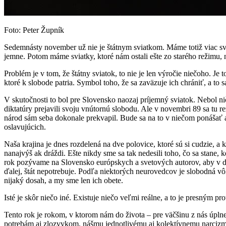
Foto: Peter Župník
Sedemnásty november už nie je štátnym sviatkom. Máme totiž viac svia
jemne. Potom máme sviatky, ktoré nám ostali ešte zo starého režimu, n
Problém je v tom, že štátny sviatok, to nie je len výročie niečoho. Je t
ktoré k slobode patria. Symbol toho, že sa zaväzuje ich chrániť, a to 
V skutočnosti to bol pre Slovensko naozaj príjemný sviatok. Nebol ničí
diktatúry prejavili svoju vnútornú slobodu. Ale v novembri 89 sa tu r
národ sám seba dokonale prekvapil. Bude sa na to v niečom ponášať 
oslavujúcich.
Naša krajina je dnes rozdelená na dve polovice, ktoré sú si cudzie, a 
nanajvýš ak dráždi. Ešte nikdy sme sa tak nedesili toho, čo sa stane,
rok pozývame na Slovensko európskych a svetových autorov, aby v deb
ďalej, štát nepotrebuje. Podľa niektorých neurovedcov je slobodná v
nijaký dosah, a my sme len ich obete.
Isté je skôr niečo iné. Existuje niečo veľmi reálne, a to je presným 
Tento rok je rokom, v ktorom nám do života – pre väčšinu z nás úplne
potrebám aj zlozvykom, nášmu jednotlivému aj kolektívnemu narcizm