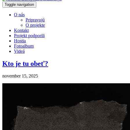
Toggle navigation
O nás
Pripravujú
O projekte
Kontakt
Projekt podporili
Hostia
Fotoalbum
Videá
Kto je tu obeť?
november 15, 2025