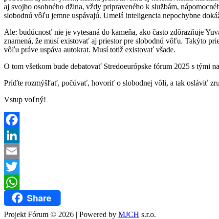
aj svojho osobného džina, vždy pripraveného k službám, nápomocného
slobodnú vôľu jemne uspávajú. Umelá inteligencia nepochybne dokáže
Ale: budúcnosť nie je vytesaná do kameňa, ako často zdôrazňuje Yuva
znamená, že musí existovať aj priestor pre slobodnú vôľu. Takýto prie
vôľu práve uspáva autokrat. Musí totiž existovať všade.
O tom všetkom bude debatovať Stredoeurópske fórum 2025 s tými najz
Príďte rozmýšľať, počúvať, hovoriť o slobodnej vôli, a tak osláviť zr
Vstup voľný!
Facebook
LinkedIn
Email
Twitter
Share
WhatsApp
Projekt Fórum © 2026 | Powered by
MJCH
s.r.o.