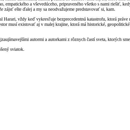
, empatického a vševedúceho, pripraveného všetko s nami riešiť, kedy
 zájsť ešte ďalej a my sa neodvažujeme predstavovať si, kam.
l Harari, vždy keď vykresľuje bezprecedentnú katastrofu, ktorá práve
stor musí existovať aj v malej krajine, ktorá má historické, geopolitic
aujímavejšími autormi a autorkami z rôznych častí sveta, ktorých sme
ušený sviatok.