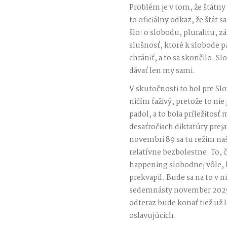
Problém je v tom, že štátny 
to oficiálny odkaz, že štát s
šlo: o slobodu, pluralitu, z
slušnosť, ktoré k slobode pa
chrániť, a to sa skončilo. Sl
dávať len my sami.
V skutočnosti to bol pre Sl
ničím ťaživý, pretože to nie 
padol, a to bola príležitosť
desaťročiach diktatúry prej
novembri 89 sa tu režim naš
relatívne bezbolestne. To, 
happening slobodnej vôle,
prekvapil. Bude sa na to v 
sedemnásty november 2025
odteraz bude konať tiež už
oslavujúcich.