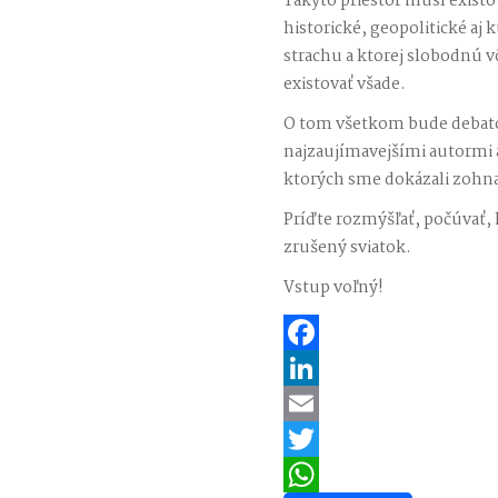
Takýto priestor musí existov
historické, geopolitické a
strachu a ktorej slobodnú v
existovať všade.
O tom všetkom bude debato
najzaujímavejšími autormi a
ktorých sme dokázali zohna
Príďte rozmýšľať, počúvať, h
zrušený sviatok.
Vstup voľný!
Facebook
LinkedIn
Email
Twitter