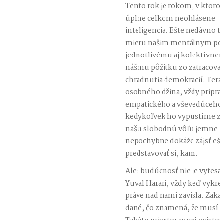
Tento rok je rokom, v ktoro
úplne celkom neohlásene –
inteligencia. Ešte nedávno t
mieru našim mentálnym po
jednotlivému aj kolektívn
nášmu pôžitku zo zatracovan
chradnutia demokracií. Ter
osobného džina, vždy prip
empatického a vševedúceho,
kedykoľvek ho vypustíme z 
našu slobodnú vôľu jemne u
nepochybne dokáže zájsť eš
predstavovať si, kam.
Ale: budúcnosť nie je vyte
Yuval Harari, vždy keď vykr
práve nad nami zavisla. Zak
dané, čo znamená, že musí e