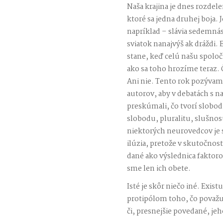
Naša krajina je dnes rozdele
ktoré sa jedna druhej boja. 
napríklad – slávia sedemná
sviatok nanajvýš ak dráždi. 
stane, keď celú našu spoloč
ako sa toho hrozíme teraz.
Ani nie. Tento rok pozývam
autorov, aby v debatách s n
preskúmali, čo tvorí slobo
slobodu, pluralitu, slušnosť
niektorých neurovedcov je
ilúzia, pretože v skutočnos
dané ako výslednica faktor
sme len ich obete.
Isté je skôr niečo iné. Exist
protipólom toho, čo považu
či, presnejšie povedané, j