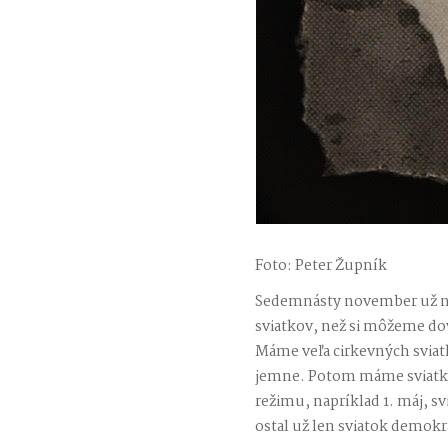
Foto: Peter Župník
Sedemnásty november už ni
sviatkov, než si môžeme dovo
Máme veľa cirkevných sviatko
jemne. Potom máme sviatky,
režimu, napríklad 1. máj, sv
ostal už len sviatok demokr