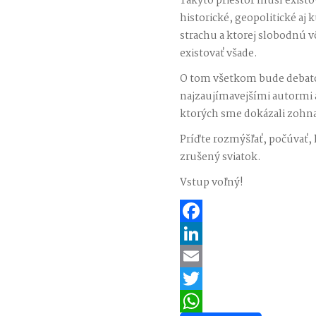
Takýto priestor musí existov
historické, geopolitické a
strachu a ktorej slobodnú v
existovať všade.
O tom všetkom bude debato
najzaujímavejšími autormi a
ktorých sme dokázali zohna
Príďte rozmýšľať, počúvať, h
zrušený sviatok.
Vstup voľný!
Facebook
LinkedIn
Email
Twitter