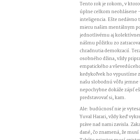
Tento rok je rokom, v ktoro
úplne celkom neohlásene –
inteligencia. Ešte nedávno t
mieru našim mentálnym po
jednotlivému aj kolektívn
nášmu pôžitku zo zatracovan
chradnutia demokracií. Ter
osobného džina, vždy prip
empatického a vševedúceho,
kedykoľvek ho vypustíme z 
našu slobodnú vôľu jemne u
nepochybne dokáže zájsť eš
predstavovať si, kam.
Ale: budúcnosť nie je vyte
Yuval Harari, vždy keď vykr
práve nad nami zavisla. Zak
dané, čo znamená, že musí e