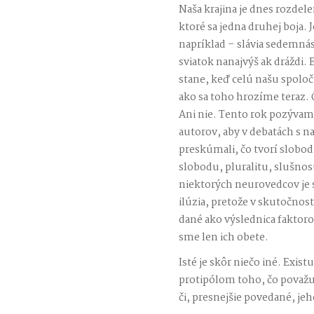
Naša krajina je dnes rozdele
ktoré sa jedna druhej boja. 
napríklad – slávia sedemná
sviatok nanajvýš ak dráždi. 
stane, keď celú našu spoloč
ako sa toho hrozíme teraz.
Ani nie. Tento rok pozývam
autorov, aby v debatách s n
preskúmali, čo tvorí slobo
slobodu, pluralitu, slušnosť
niektorých neurovedcov je
ilúzia, pretože v skutočnos
dané ako výslednica faktor
sme len ich obete.
Isté je skôr niečo iné. Exist
protipólom toho, čo považu
či, presnejšie povedané, j