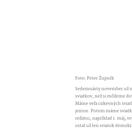
Foto: Peter Župník
Sedemnásty november už ni
sviatkov, než si môžeme dovo
Máme veľa cirkevných sviatko
jemne. Potom máme sviatky,
režimu, napríklad 1. máj, sv
ostal už len sviatok demokr