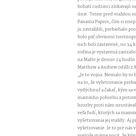
bohatí cudzinci získavajú
únie. Tesne pred vraždou od
Panama Papers, čím si znepri
ju zavraždili, prebiehalo p
bolo päť obvinení trestnopr
nich boli zastavené, no 34 k
rodina je vystavená zastra
na Malte je denne 24 hodín s
Matthew a Andrew odišli z Ma
„Je to vojna. Nemalo by to
na to, že vyšetrovanie preb
vydýchnuť a čakať, kým sa v
maminho pohrebu a potom s
hrozby proti nám neustávali.
veľa ľudí, ktorých sa mamin
vyšetrovania jej vraždy. Aj 
vyšetrovanie. Je to pre nás 
pretože máme pocit, že ký