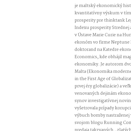
je maltský ekonomický histo
kvantitatívny výskum v tím
prosperity pre thinktank L
Indexu prosperity Strednej 
v Ústave Marie Curie na Hum
ekonóm vo firme Neptune I
doktorand na Katedre ekon
Economics, kde obhájil mag
ekonomiky. Je autorom dv
Malta (Ekonomika modernej
in the First Age of Globali
prvej éry globalizácie) a 
venovaných dejinám ekonomi
synov investigatívnej novin
vyšetrovala prípady korupcie
výbuch bomby nastraženej v 
svojom blogu Running Comm
predaja takzvaných „zlatýc