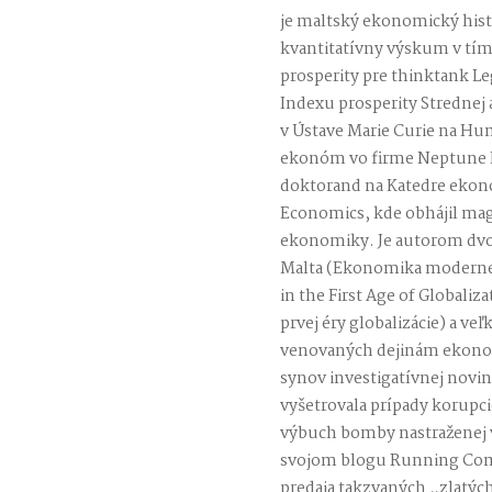
je maltský ekonomický histo
kvantitatívny výskum v tím
prosperity pre thinktank L
Indexu prosperity Strednej 
v Ústave Marie Curie na Hum
ekonóm vo firme Neptune I
doktorand na Katedre ekon
Economics, kde obhájil mag
ekonomiky. Je autorom dv
Malta (Ekonomika modernej
in the First Age of Globali
prvej éry globalizácie) a 
venovaných dejinám ekonomi
synov investigatívnej novin
vyšetrovala prípady korupcie
výbuch bomby nastraženej v 
svojom blogu Running Comm
predaja takzvaných „zlatýc