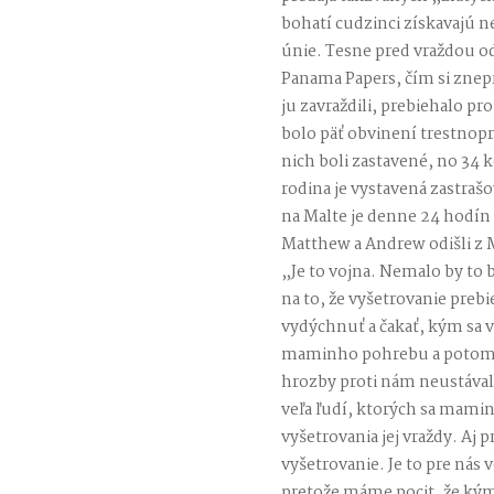
bohatí cudzinci získavajú
únie. Tesne pred vraždou od
Panama Papers, čím si znepri
ju zavraždili, prebiehalo p
bolo päť obvinení trestnopr
nich boli zastavené, no 34 k
rodina je vystavená zastra
na Malte je denne 24 hodín s
Matthew a Andrew odišli z Ma
„Je to vojna. Nemalo by to
na to, že vyšetrovanie preb
vydýchnuť a čakať, kým sa v
maminho pohrebu a potom s
hrozby proti nám neustávali.
veľa ľudí, ktorých sa mamin
vyšetrovania jej vraždy. Aj 
vyšetrovanie. Je to pre nás 
pretože máme pocit, že ký