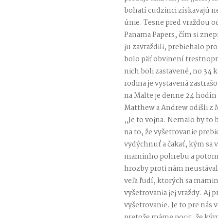
bohatí cudzinci získavajú
únie. Tesne pred vraždou od
Panama Papers, čím si znepri
ju zavraždili, prebiehalo p
bolo päť obvinení trestnopr
nich boli zastavené, no 34 k
rodina je vystavená zastra
na Malte je denne 24 hodín s
Matthew a Andrew odišli z Ma
„Je to vojna. Nemalo by to
na to, že vyšetrovanie preb
vydýchnuť a čakať, kým sa v
maminho pohrebu a potom s
hrozby proti nám neustávali.
veľa ľudí, ktorých sa mamin
vyšetrovania jej vraždy. Aj 
vyšetrovanie. Je to pre nás 
pretože máme pocit, že ký