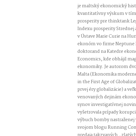
je maltský ekonomický histo
kvantitatívny výskum v tím
prosperity pre thinktank L
Indexu prosperity Strednej 
v Ústave Marie Curie na Hum
ekonóm vo firme Neptune I
doktorand na Katedre ekon
Economics, kde obhájil mag
ekonomiky. Je autorom dv
Malta (Ekonomika modernej
in the First Age of Globali
prvej éry globalizácie) a 
venovaných dejinám ekonomi
synov investigatívnej novin
vyšetrovala prípady korupcie
výbuch bomby nastraženej v 
svojom blogu Running Comm
predaja takzvaných „zlatýc