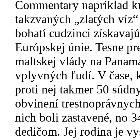
Commentary napríklad kr
takzvaných „zlatých víz
bohatí cudzinci získavaj
Európskej únie. Tesne pr
maltskej vlády na Panama 
vplyvných ľudí. V čase, k
proti nej takmer 50 súdn
obvinení trestnoprávnych,
nich boli zastavené, no 3
dedičom. Jej rodina je v