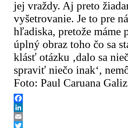
jej vraždy. Aj preto žiad
vyšetrovanie. Je to pre n
hľadiska, pretože máme 
úplný obraz toho čo sa s
klásť otázku ‚dalo sa nie
spraviť niečo inak‘, nemô
Foto: Paul Caruana Galiz
Facebook
LinkedIn
Email