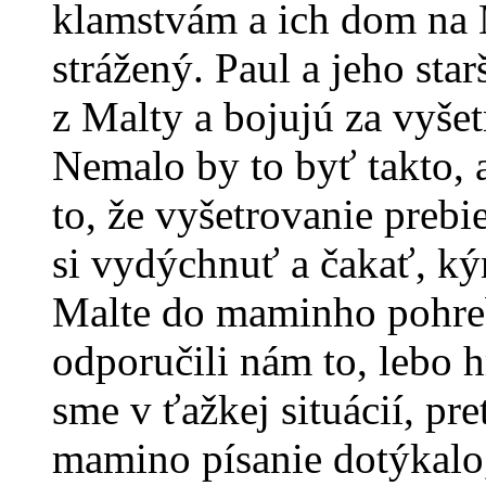
klamstvám a ich dom na 
strážený. Paul a jeho sta
z Malty a bojujú za vyšetr
Nemalo by to byť takto,
to, že vyšetrovanie preb
si vydýchnuť a čakať, ký
Malte do maminho pohreb
odporučili nám to, lebo h
sme v ťažkej situácií, pre
mamino písanie dotýkalo,