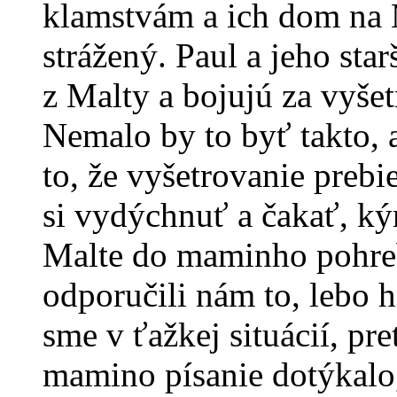
klamstvám a ich dom na 
strážený. Paul a jeho sta
z Malty a bojujú za vyšetr
Nemalo by to byť takto,
to, že vyšetrovanie preb
si vydýchnuť a čakať, ký
Malte do maminho pohreb
odporučili nám to, lebo h
sme v ťažkej situácií, pre
mamino písanie dotýkalo,