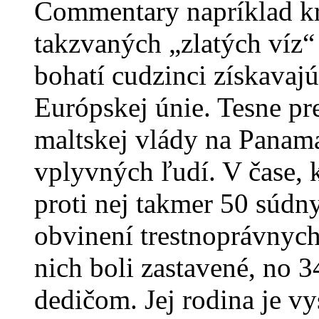
Commentary napríklad kr
takzvaných „zlatých víz
bohatí cudzinci získavaj
Európskej únie. Tesne pr
maltskej vlády na Panama 
vplyvných ľudí. V čase, k
proti nej takmer 50 súdn
obvinení trestnoprávnych,
nich boli zastavené, no 3
dedičom. Jej rodina je v