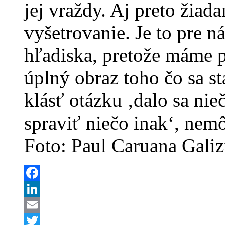
jej vraždy. Aj preto žiad
vyšetrovanie. Je to pre n
hľadiska, pretože máme 
úplný obraz toho čo sa s
klásť otázku ‚dalo sa nie
spraviť niečo inak‘, nemô
Foto: Paul Caruana Galiz
Facebook
LinkedIn
Email